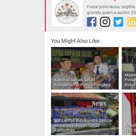
Fusce justo lacus, sagitti
gravida quam a auctor. Et
You Might Also Like:
Mapo
Kapolda Sulsel,Safari
Pint
Ramadhan di Polres Pangkep
Botol
Sat.Lantas Bulukumba,Gencar
Sosialisasi Bulan Tertib
Kapol
Ramadhan
Tito 