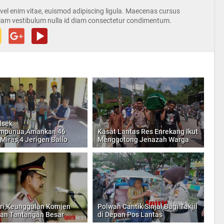
s vel enim vitae, euismod adipiscing ligula. Maecenas cursus
iam vestibulum nulla id diam consectetur condimentum.
lsek
umpunua,Amankan 46
Kasat Lantas Res Enrekang Ikut
 Miras,4 Jerigen Ballo
Menggotong Jenazah Warga
ri,Keunggulan Komjen
Polwan Cantik Sinjai,Bagi Takjil
dan Tantangan Besar
di Depan Pos Lantas