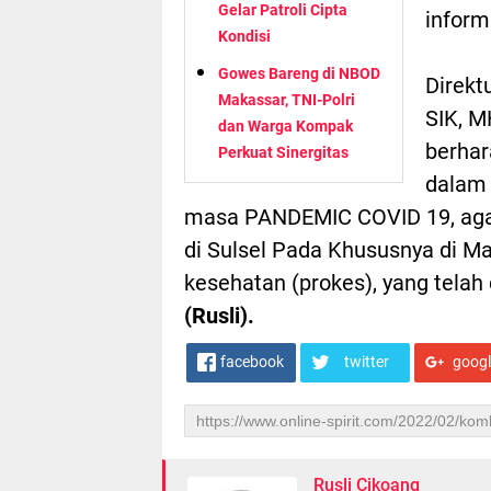
Gelar Patroli Cipta
inform
Kondisi
Gowes Bareng di NBOD
Direkt
Makassar, TNI-Polri
SIK, 
dan Warga Kompak
berhar
Perkuat Sinergitas
dalam 
masa PANDEMIC COVID 19, agar
di Sulsel Pada Khususnya di M
kesehatan (prokes), yang telah
(Rusli).
facebook
twitter
goog
Rusli Cikoang