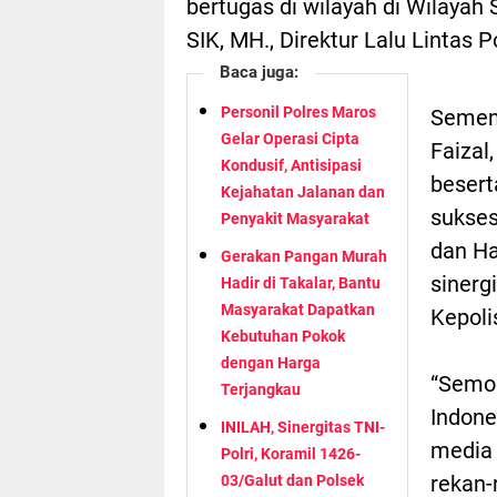
bertugas di wilayah di Wilayah
SIK, MH., Direktur Lalu Lintas 
Baca juga:
Personil Polres Maros
Sement
Gelar Operasi Cipta
Faizal,
Kondusif, Antisipasi
besert
Kejahatan Jalanan dan
sukses
Penyakit Masyarakat
dan Ha
Gerakan Pangan Murah
sinerg
Hadir di Takalar, Bantu
Masyarakat Dapatkan
Kepoli
Kebutuhan Pokok
dengan Harga
“Semog
Terjangkau
Indone
INILAH, Sinergitas TNI-
media 
Polri, Koramil 1426-
rekan-
03/Galut dan Polsek