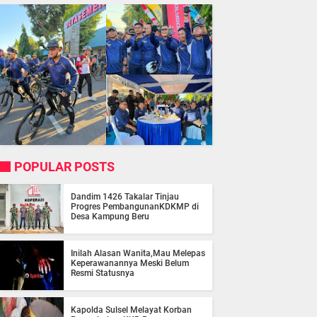
POPULAR POSTS
Dandim 1426 Takalar Tinjau
Progres PembangunanKDKMP di
Desa Kampung Beru
Inilah Alasan Wanita,Mau Melepas
Keperawanannya Meski Belum
Resmi Statusnya
Kapolda Sulsel Melayat Korban