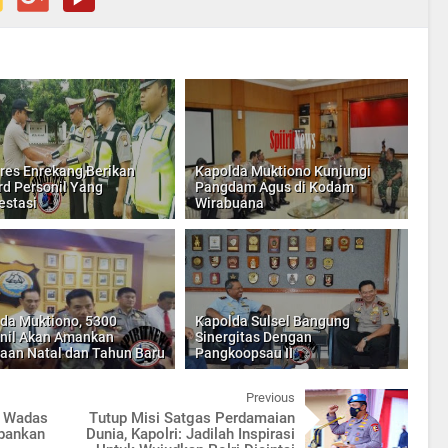
res Enrekang,Berikan
Kapolda Muktiono Kunjungi
d Personil Yang
Pangdam Agus di Kodam
estasi
Wirabuana
da Muktiono, 5300
Kapolda Sulsel Bangung
nil Akan Amankan
Sinergitas Dengan
aan Natal dan Tahun Baru
Pangkoopsau II
Previous
a Wadas
Tutup Misi Satgas Perdamaian
pankan
Dunia, Kapolri: Jadilah Inspirasi