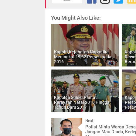
You Might Also Like:
Kapolri,Kejahatan Narkotika
Kapol
Meningkat 19,62 Persen pada
Rewor
2016
Berpr
Kapolda Sulsel,Pantau
Kapol
Perayaan Natal 2016 Hingga
Perso
Tahun Baru 2017
Peray
Next
Polisi Minta Warga Des
Jangan Mau Diadu, Kede