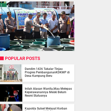
POPULAR POSTS
Dandim 1426 Takalar Tinjau
Progres PembangunanKDKMP di
Desa Kampung Beru
Inilah Alasan Wanita,Mau Melepas
Keperawanannya Meski Belum
Resmi Statusnya
Kapolda Sulsel Melayat Korban