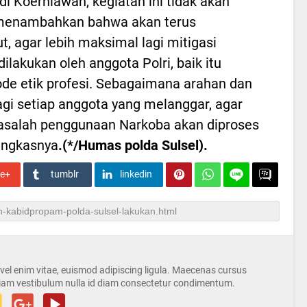
 Koerniawan, kegiatan ini tidak akan
ia menambahkan bahwa akan terus
, agar lebih maksimal lagi mitigasi
lakukan oleh anggota Polri, baik itu
ode etik profesi. Sebagaimana arahan dan
bagi setiap anggota yang melanggar, agar
 masalah penggunaan Narkoba akan diproses
pungkasnya
.(*/Humas polda Sulsel).
le+
tumblr
linkedin
s vel enim vitae, euismod adipiscing ligula. Maecenas cursus
iam vestibulum nulla id diam consectetur condimentum.