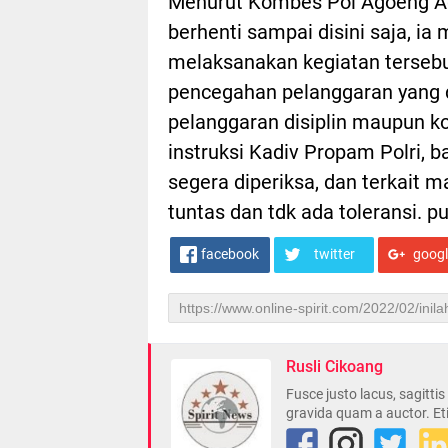
Menurut Kombes Pol Agoeng Adi
berhenti sampai disini saja, 
melaksanakan kegiatan tersebut
pencegahan pelanggaran yang di
pelanggaran disiplin maupun k
instruksi Kadiv Propam Polri, 
segera diperiksa, dan terkait
tuntas dan tdk ada toleransi. 
facebook
twitter
goog
Rusli Cikoang
Fusce justo lacus, sagitti
gravida quam a auctor. Et