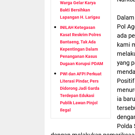
Warga Gelar Karya
Bakti Bersihkan
Dalam
Lapangan H. Larigau
Pol A
INILAH Ketegasan
ada pe
Kasat Reskrim Polres
Bantaeng, Tak Ada
kami m
Kepentingan Dalam
melaku
Penanganan Kasus
yang p
Dugaan Korupsi PDAM
mendap
PWI dan AFPI Perkuat
Posit
Literasi Pindar, Pers
Didorong Jadi Garda
menuru
Terdepan Edukasi
ia bar
Publik Lawan Pinjol
terseb
Ilegal
dengan
Polda 
dengan melakukan pemeriksaa