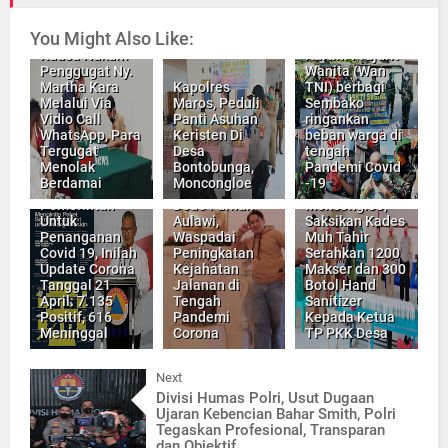
Hakim
Mediator,
You Might Also Like:
Sampaikan
Peringati Hari
Kuasa Hukum
Kartini Prajurit
Penggugat Ny.
Wanita (Wan
Martha Kara
Kapolres
TNI) berbagi
Melalui Via
Maros, Peduli
Sembako
Vidio Call
Panti Asuhan
ringankan
WhatsApp, Para
Keristen Di
beban warga di
Tergugat
Desa
tengah
Menolak
Bontobunga,
Pandemi Covid
Berdamai
Moncongloe
-19
Jubir
Camat
Pemerintah
Dede Farhan
Moncongloe,
Untuk
Aulawi,
Saksikan Kades
Penanganan
Waspadai
Muh Tahir
Covid 19, Inilah
Peningkatan
Serahkan 1200
Update Corona
Kejahatan
Makser dan 300
Tanggal 21
Jalanan di
Botol Hand
April: 7.135
Tengah
Sanitizer
Positif, 616
Pandemi
Kepada Ketua
Meninggal
Corona
TP PKK Desa
Next
Divisi Humas Polri, Usut Dugaan
Ujaran Kebencian Bahar Smith, Polri
Tegaskan Profesional, Transparan
dan Objektif