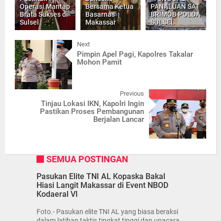
Operasi Mantap
Bersama Ketua
PANALUAN SAT
Brata Sukses di
Basarnas
BRIMOB POLDA
Sulsel
Makassar
SULSEL
Next
Pimpin Apel Pagi, Kapolres Takalar
Mohon Pamit
Previous
Tinjau Lokasi IKN, Kapolri Ingin
Pastikan Proses Pembangunan
Berjalan Lancar
SEMUA POSTINGAN
Pasukan Elite TNI AL Kopaska Bakal
Hiasi Langit Makassar di Event NBOD
Kodaeral VI
Foto.- Pasukan elite TNI AL yang biasa beraksi
dalam latihan taktis tingkat tinggi dan upacara