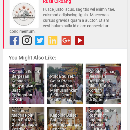
Rusli Cikoang
Fusce justo lacus, sagittis vel enim vitae,
euismod adipiscing ligula. Maecenas
cursus gravida quam a auctor. Etiam
vestibulum nulla id diam consectetur
condimentum.
You Might Also Like:
Kapolda Sulsel
Kapolda Umar,
Berpesan
Polda Sulsel,
Serahkan
Kepada
Gelar Press
Bantuan 1,7
Bhayangkari
Release Dan
Miliar Untuk
Saat
Memusnahkan
Korban
Peringatan
6 Kilo Gram
Bencana Alam
HKGB
Shabu-Shabu
di Sulteng
Ketua Tim
Asistensi
Kapolda Sulsel
Mabes Polri
Kapolda Sulsel
Resmikan
Irjen Pol Mas
Bahas
Lapangan
Guntur Laupe
Penanggulangan
Tembak
Pastikan
Bencana
“TUNGGAL