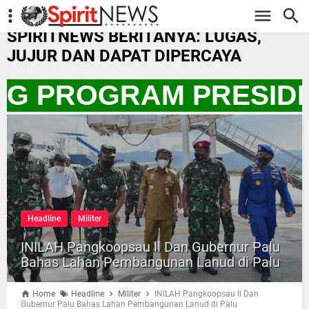
-->
SPIRITNEWS BERITANYA: LUGAS,
JUJUR DAN DAPAT DIPERCAYA
NG PROGRAM PRESIDE
Headline
Militer
INILAH Pangkoopsau ll Dan Gubernur Palu
Bahas Lahan Pembangunan Lanud di Palu
Home
Headline
Militer
INILAH Pangkoopsau ll Dan
Gubernur Palu Bahas Lahan Pembangunan Lanud di Palu