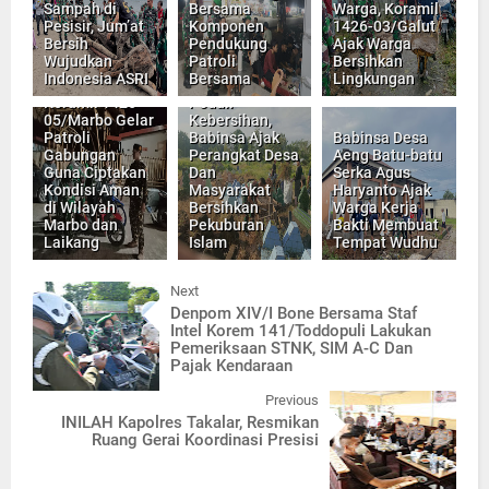
Sampah di
Bersama
Warga, Koramil
Pesisir, Jum’at
Komponen
1426-03/Galut
Bersih
Pendukung
Ajak Warga
Wujudkan
Patroli
Bersihkan
Indonesia ASRI
Bersama
Lingkungan
Koramil 1426-
Peduli
05/Marbo Gelar
Kebersihan,
Patroli
Babinsa Ajak
Babinsa Desa
Gabungan
Perangkat Desa
Aeng Batu-batu
Guna Ciptakan
Dan
Serka Agus
Kondisi Aman
Masyarakat
Haryanto Ajak
di Wilayah
Bersihkan
Warga Kerja
Marbo dan
Pekuburan
Bakti Membuat
Laikang
Islam
Tempat Wudhu
Next
Denpom XIV/I Bone Bersama Staf
Intel Korem 141/Toddopuli Lakukan
Pemeriksaan STNK, SIM A-C Dan
Pajak Kendaraan
Previous
INILAH Kapolres Takalar, Resmikan
Ruang Gerai Koordinasi Presisi