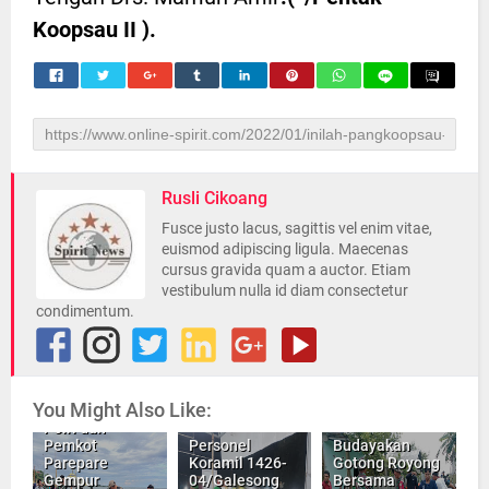
Koopsau II ).
Rusli Cikoang
Fusce justo lacus, sagittis vel enim vitae,
euismod adipiscing ligula. Maecenas
cursus gravida quam a auctor. Etiam
vestibulum nulla id diam consectetur
condimentum.
You Might Also Like:
Sinergi TNI–
Polri dan
Pemkot
Personel
Budayakan
Parepare
Koramil 1426-
Gotong Royong
Gempur
04/Galesong
Bersama