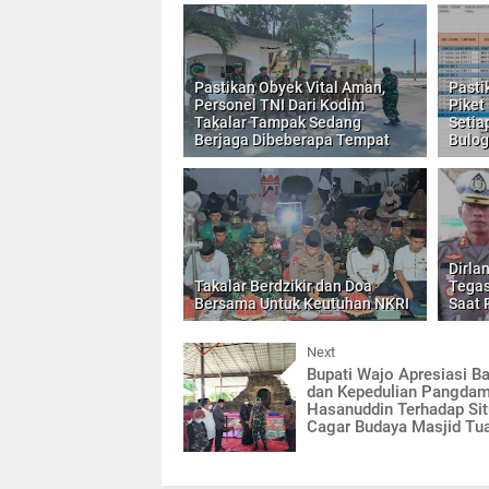
Pastikan Obyek Vital Aman,
Pasti
Personel TNI Dari Kodim
Piket
Takalar Tampak Sedang
Setia
Berjaga Dibeberapa Tempat
Bulog
Dirla
Takalar Berdzikir dan Doa
Tegas
Bersama Untuk Keutuhan NKRI
Saat 
Next
Bupati Wajo Apresiasi B
dan Kepedulian Pangda
Hasanuddin Terhadap Si
Cagar Budaya Masjid Tu