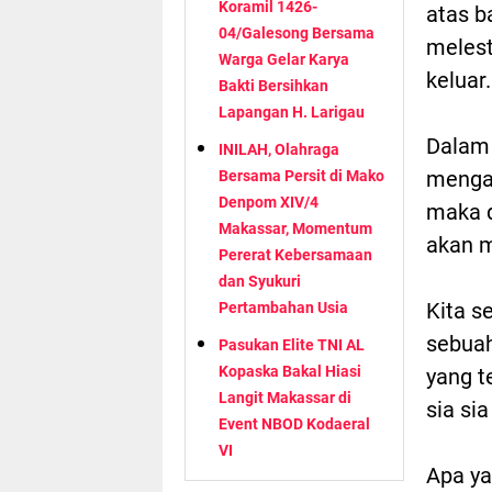
Koramil 1426-
atas b
04/Galesong Bersama
melest
Warga Gelar Karya
keluar
Bakti Bersihkan
Lapangan H. Larigau
Dalam
INILAH, Olahraga
mengat
Bersama Persit di Mako
Denpom XIV/4
maka d
Makassar, Momentum
akan m
Pererat Kebersamaan
dan Syukuri
Kita s
Pertambahan Usia
sebuah
Pasukan Elite TNI AL
Kopaska Bakal Hiasi
yang t
Langit Makassar di
sia si
Event NBOD Kodaeral
VI
Apa ya