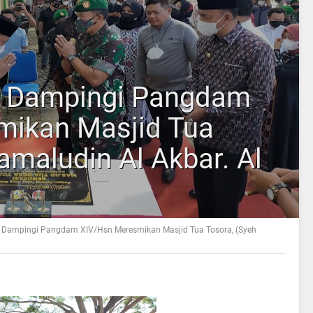
, Dampingi Pangdam
mikan Masjid Tua
amaludin Al Akbar. Al
 Dampingi Pangdam XIV/Hsn Meresmikan Masjid Tua Tosora, (Syeh