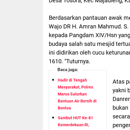
Desa Tosora, Kec Majauleng, K
Berdasarkan pantauan awak me
Wajo DR H. Amran Mahmud. S. S
kepada Pangdam XIV/Hsn yang
budaya salah satu mesjid tert
ini didirikan oleh cucu ketur
1610. "Tuturnya.
Baca juga:
Hadir di Tengah
Atas p
Masyarakat, Polres
yakni
Maros Salurkan
Danrem
Bantuan Air Bersih di
bukan 
Bontoa
secar
Sambut HUT Ke-81
penge
Kemerdekaan RI,