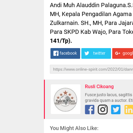
Andi Muh Alauddin Palaguna.S.
MH, Kepala Pengadilan Agama D
Zulkarnain. SH., MH, Para Jaj
Para SKPD Kab Wajo, Para Tok
141/Tp).
facebook
twitter
goog
Rusli Cikoang
Fusce justo lacus, sagitti
gravida quam a auctor. Et
You Might Also Like: