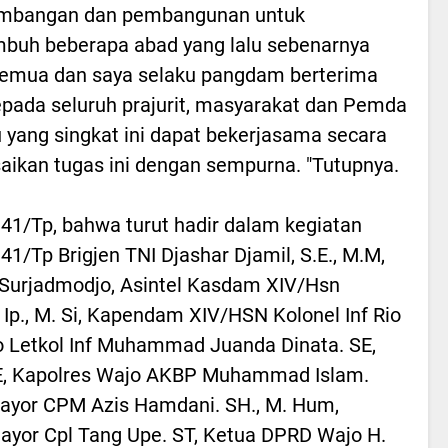
mbangan dan pembangunan untuk
mbuh beberapa abad yang lalu sebenarnya
 semua dan saya selaku pangdam berterima
epada seluruh prajurit, masyarakat dan Pemda
yang singkat ini dapat bekerjasama secara
ikan tugas ini dengan sempurna. "Tutupnya.
1/Tp, bahwa turut hadir dalam kegiatan
1/Tp Brigjen TNI Djashar Djamil, S.E., M.M,
i Surjadmodjo, Asintel Kasdam XIV/Hsn
 Ip., M. Si, Kapendam XIV/HSN Kolonel Inf Rio
 Letkol Inf Muhammad Juanda Dinata. SE,
SE, Kapolres Wajo AKBP Muhammad Islam.
ayor CPM Azis Hamdani. SH., M. Hum,
or Cpl Tang Upe. ST, Ketua DPRD Wajo H.