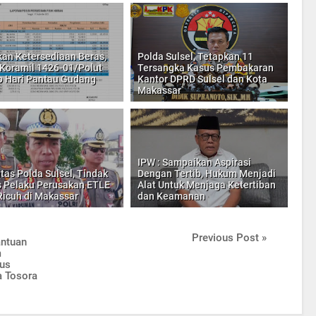
kan Ketersediaan Beras,
Polda Sulsel, Tetapkan 11
 Koramil 1426-01/Polut
Tersangka Kasus Pembakaran
p Hari Pantau Gudang
Kantor DPRD Sulsel dan Kota
Makassar
IPW : Sampaikan Aspirasi
ntas Polda Sulsel, Tindak
Dengan Tertib, Hukum Menjadi
 Pelaku Perusakan ETLE
Alat Untuk Menjaga Ketertiban
Ricuh di Makassar
dan Keamanan
Previous Post »
antuan
m
tus
a Tosora