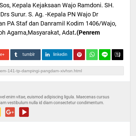
Sos, Kepala Kejaksaan Wajo Ramdoni. SH.
rs Surur. S. Ag. -Kepala PN Wajo Dr
aran PA Staf dan Danramil Kodim 1406/Wajo,
oh Agama,Masyarakat, Adat
.(Penrem
le+
tumblr
linkedin
s vel enim vitae, euismod adipiscing ligula. Maecenas cursus
iam vestibulum nulla id diam consectetur condimentum.