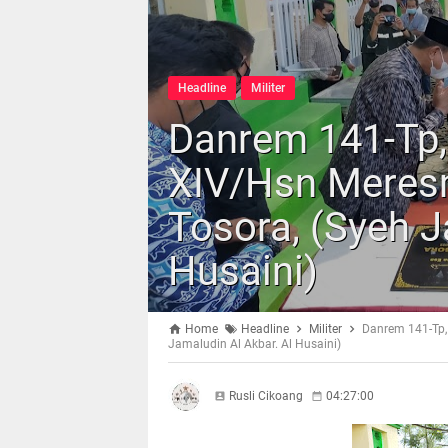
Headline
Militer
Danrem 141-Tp
XIV/Hsn Meres
Tosora, (Syeh J
Husaini)
Home
Headline
Militer
Danrem 141-Tp,
Jamaludin Al Akbar. Al Husaini)
Rusli Cikoang
04:27:00