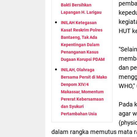
pembag
Bakti Bersihkan
kepedu
Lapangan H. Larigau
kegiat
INILAH Ketegasan
HUT ke
Kasat Reskrim Polres
Bantaeng, Tak Ada
Kepentingan Dalam
"Selai
Penanganan Kasus
memba
Dugaan Korupsi PDAM
dan pe
INILAH, Olahraga
menggu
Bersama Persit di Mako
Denpom XIV/4
WHO," 
Makassar, Momentum
Pererat Kebersamaan
Pada k
dan Syukuri
agar w
Pertambahan Usia
(physi
dalam rangka memutus mata ra