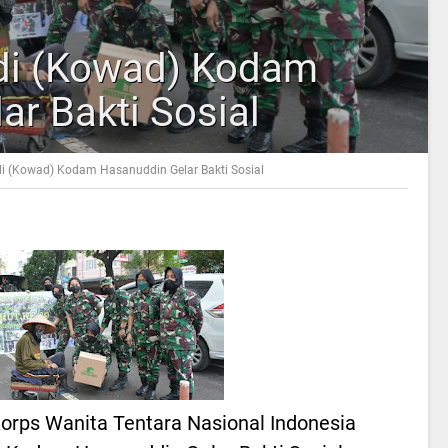
ndi (Kowad) Kodam
r Bakti Sosial
ndi (Kowad) Kodam Hasanuddin Gelar Bakti Sosial
 Korps Wanita Tentara Nasional Indonesia