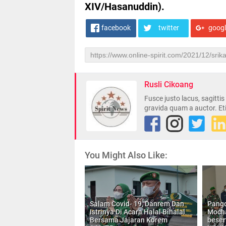
XIV/Hasanuddin).
facebook
twitter
goog
Rusli Cikoang
Fusce justo lacus, sagitti
gravida quam a auctor. Et
You Might Also Like:
Salam Covid- 19, Danrem Dan
Pangd
Istrinya Di Acara Halal Bihalal
Mocha
Bersama Jajaran Korem
beser