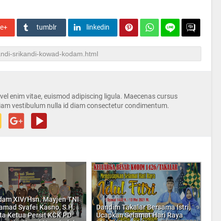
le+
tumblr
linkedin
s vel enim vitae, euismod adipiscing ligula. Maecenas cursus
iam vestibulum nulla id diam consectetur condimentum.
am XIV/Hsn. Mayjen TNI
mad Syafei Kasno, S.H.
Dandim Takalar Bersama Istri,
ta Ketua Persit KCK PD
Ucapkan Selamat Hari Raya