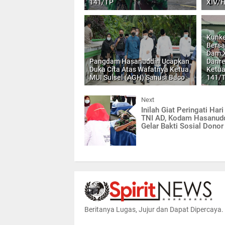
141/TP
XIV/H
Kunk
Bersa
Dam X
Pangdam Hasanuddin Ucapkan
Danre
Duka Cita Atas Wafatnya Ketua
Ketua
MUI Sulsel (AGH) Sanusi Baco
141/
Next
Inilah Giat Peringati Har
TNI AD, Kodam Hasanud
Gelar Bakti Sosial Donor
Beritanya Lugas, Jujur dan Dapat Dipercaya.