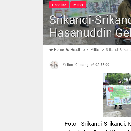
Headline
Militer
Srikandi-Srika
Hasanuddin Gela
Home
Headline
Militer
Srikandi-Srika
Rusli Cikoang
03:55:00
Foto.- Srikandi-Srikandi,