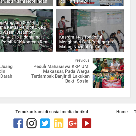
sn. Ibu Yuani Noor Indah
Idul Fitri 1442-H
er Pangdam XIV/Hsn
ma Ketua Persit KCK PD
IV/Hsn, Disambut
m 141/Tp Didampingi
Kasrem 141/Toddopuli,
 Persit KCK Koorcab Rem
Menghadiri Giat Peringatan
Tp
Malam Nuzulul Qur'an
Previous
i Juang
Peduli Mahasiswa KKP UMI
din
Makassar, Pada Warga
 Darah
Terdampak Banjir di Lakukan
Bakti Sosial
Temukan kami di sosial media berikut:
Home