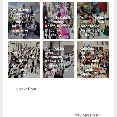
Rekrukmen
Calon Anggota
Polri T-A 2019,
Kapolda Sulsel
Propam Polda
Setiap Panda
Didampingi
Sulsel, Uji PMK
Harus
Kasat Brimob di
Catar Akpol
Kampanye
Mapolres
Bersama Casis
Lebih Awal
Enrekang
Tantama
Tiga Dokter
Kabidkum
Propam Polda
Jiwa,
Perintah
Sulsel, Uji PMK
Wawancara
Personilnya
300 Orang
Keswa 310
Hadiri Buka
Casis Bintar di
Orang Casis
Puasa Bersama
Spn Batua
Bintara Polda
di Rujab
Makassar
Sulsel
Kapolda Sulsel
« Next Post
Previous Post »