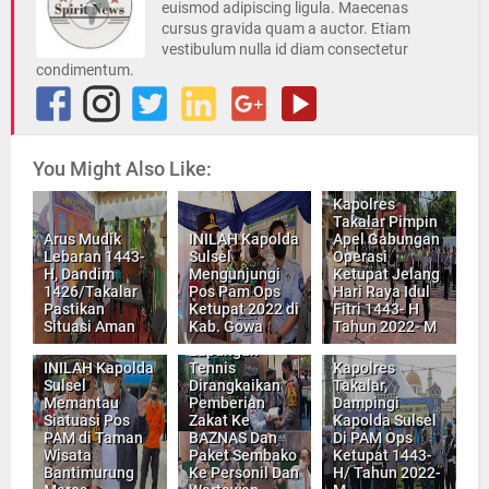
euismod adipiscing ligula. Maecenas
cursus gravida quam a auctor. Etiam
vestibulum nulla id diam consectetur
condimentum.
You Might Also Like:
Kapolres
Takalar Pimpin
Arus Mudik
INILAH Kapolda
Apel Gabungan
Lebaran 1443-
Sulsel
Operasi
H, Dandim
Mengunjungi
Ketupat Jelang
1426/Takalar
Pos Pam Ops
Hari Raya Idul
Pastikan
Ketupat 2022 di
Fitri 1443- H
Kapolda Sulsel,
Situasi Aman
Kab. Gowa
Tahun 2022- M
Resmikan
Lapangan
INILAH Kapolda
Tennis
Kapolres
Sulsel
Dirangkaikan
Takalar,
Memantau
Pemberian
Dampingi
Siatuasi Pos
Zakat Ke
Kapolda Sulsel
PAM di Taman
BAZNAS Dan
Di PAM Ops
Wisata
Paket Sembako
Ketupat 1443-
Bantimurung
Ke Personil Dan
H/ Tahun 2022-