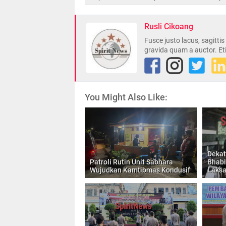
Rusli Cikoang
Fusce justo lacus, sagitti
gravida quam a auctor. Et
You Might Also Like:
Dekat
Patroli Rutin Unit Sabhara
Bhab
Wujudkan Kamtibmas Kondusif
Laks