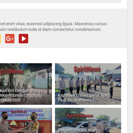
s vel enim vitae, euismod adipiscing ligula. Maecenas cursus
iam vestibulum nulla id diam consectetur condimentum.
kan Diri Dengan Warga,
inkamtibmas Laguruda
Kapolsek Galsel Gelar Apel
anakan DDS
Pagi, Ini Arahannya
Personil Polsek Marbo