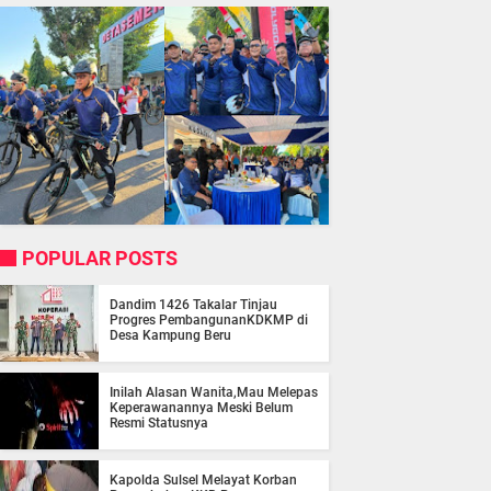
POPULAR POSTS
Dandim 1426 Takalar Tinjau
Progres PembangunanKDKMP di
Desa Kampung Beru
Inilah Alasan Wanita,Mau Melepas
Keperawanannya Meski Belum
Resmi Statusnya
Kapolda Sulsel Melayat Korban