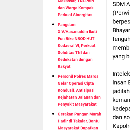
Makassar, TNI-Polri
SDM AK
dan Warga Kompak
(Perwi
Perkuat Sinergitas
berpes
Pangdam
Bhayan
XIV/Hasanuddin Ikuti
tengah
Fun Bike NBOD HUT
Kodaeral VI, Perkuat
memban
Soliditas TNI dan
yang b
Kedekatan dengan
Rakyat
Intele
Personil Polres Maros
insan 
Gelar Operasi Cipta
jadila
Kondusif, Antisipasi
Kejahatan Jalanan dan
kemam
Penyakit Masyarakat
kedepa
Gerakan Pangan Murah
dan so
Hadir di Takalar, Bantu
Kapolr
Masyarakat Dapatkan