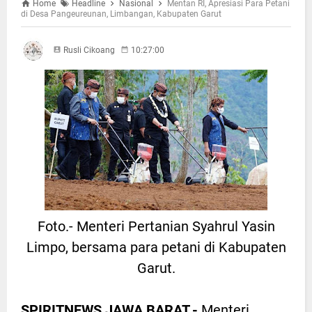
Home
Headline
Nasional
Mentan RI, Apresiasi Para Petani
di Desa Pangeureunan, Limbangan, Kabupaten Garut
Rusli Cikoang
10:27:00
Foto.- Menteri Pertanian Syahrul Yasin
Limpo, bersama para petani di Kabupaten
Garut.
SPIRITNEWS JAWA BARAT.-
Menteri