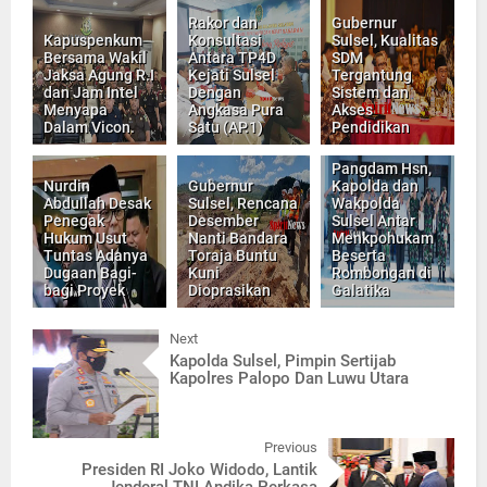
Rakor dan
Gubernur
Kapuspenkum
Konsultasi
Sulsel, Kualitas
Bersama Wakil
Antara TP4D
SDM
Jaksa Agung R.I
Kejati Sulsel
Tergantung
dan Jam Intel
Dengan
Sistem dan
Menyapa
Angkasa Pura
Akses
Dalam Vicon.
Satu (AP.1)
Pendidikan
Pangdam Hsn,
Nurdin
Gubernur
Kapolda dan
Abdullah Desak
Sulsel, Rencana
Wakpolda
Penegak
Desember
Sulsel Antar
Hukum Usut
Nanti Bandara
Menkpohukam
Tuntas Adanya
Toraja Buntu
Beserta
Dugaan Bagi-
Kuni
Rombongan di
bagi Proyek
Dioprasikan
Galatika
Next
Kapolda Sulsel, Pimpin Sertijab
Kapolres Palopo Dan Luwu Utara
Previous
Presiden RI Joko Widodo, Lantik
Jenderal TNI Andika Perkasa