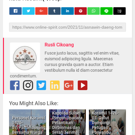
Rusli Cikoang
Fusce justo lacus, sagittis vel enim vitae,
euismod adipiscing ligula. Maecenas
cursus gravida quam a auctor. Etiam
vestibulum nulla id diam consectetur
condimentum.
You Might Also Like:
Babinsa
Kapolda Sulsel
Koramil 1426-
Personel Koramil
Pimpin Upacara
03/Galut
1426-
Pelantikan
Dampingi
07/Pattallassang,
Dirbinmas dan
Petugas
Bersama Warga
Serah Terima
Posyandu