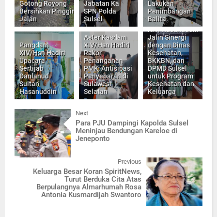
Gotong Royong
Jabatan Ka
Lakukan
Bersihkan Pinggir
SPN Polda
Penimbangan
Jalan
Sulsel
Balita
Persit KCK PD
XIV/Hasanuddin
Aster Kasdam
Jalin Sinergi
Pangdam
XIV/Hsn Hadiri
dengan Dinas
XIV/Hsn Hadiri
Rakor
Kesehatan,
Upacara
Penanganan
BKKBN, dan
Sertijab
PMK, Antisipasi
DPMD Sulsel
Danlanud
Penyebaran di
untuk Program
Sultan
Sulawesi
Kesehatan dan
Hasanuddin
Selatan
Keluarga
Next
Para PJU Dampingi Kapolda Sulsel
Meninjau Bendungan Kareloe di
Jeneponto
Previous
Keluarga Besar Koran SpiritNews,
Turut Berduka Cita Atas
Berpulangnya Almarhumah Rosa
Antonia Kusmardijah Swantoro