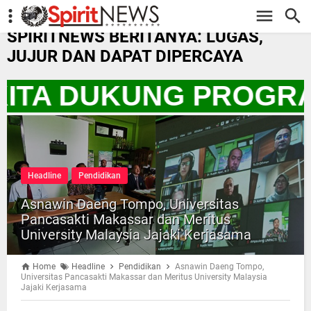
-->
SPIRITNEWS BERITANYA: LUGAS,
JUJUR DAN DAPAT DIPERCAYA
 KITA DUKUNG PROGRA
Headline
Pendidikan
Asnawin Daeng Tompo, Universitas
Pancasakti Makassar dan Meritus
University Malaysia Jajaki Kerjasama
Home
Headline
Pendidikan
Asnawin Daeng Tompo,
Universitas Pancasakti Makassar dan Meritus University Malaysia
Jajaki Kerjasama