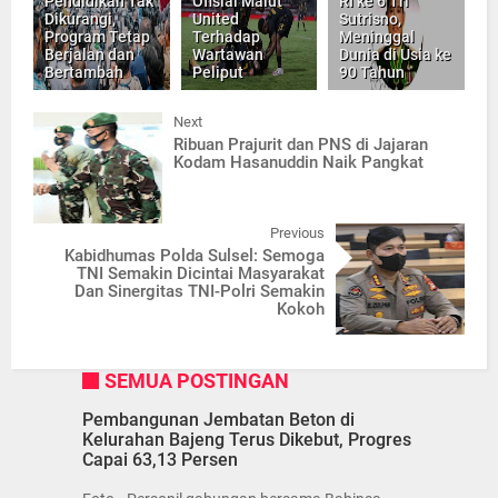
Pendidikan Tak
Ofisial Malut
RI ke 6 Tri
Dikurangi,
United
Sutrisno,
Program Tetap
Terhadap
Meninggal
Berjalan dan
Wartawan
Dunia di Usia ke
Bertambah
Peliput
90 Tahun
Next
Ribuan Prajurit dan PNS di Jajaran
Kodam Hasanuddin Naik Pangkat
Previous
Kabidhumas Polda Sulsel: Semoga
TNI Semakin Dicintai Masyarakat
Dan Sinergitas TNI-Polri Semakin
Kokoh
SEMUA POSTINGAN
Pembangunan Jembatan Beton di
Kelurahan Bajeng Terus Dikebut, Progres
Capai 63,13 Persen