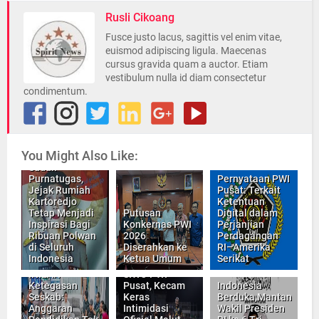
Rusli Cikoang
Fusce justo lacus, sagittis vel enim vitae,
euismod adipiscing ligula. Maecenas
cursus gravida quam a auctor. Etiam
vestibulum nulla id diam consectetur
condimentum.
You Might Also Like:
Walaupun
Sudah
Purnatugas,
Pernyataan PWI
Jejak Rumiah
Pusat: Terkait
Kartoredjo
Ketentuan
Tetap Menjadi
Putusan
Digital dalam
Inspirasi Bagi
Konkernas PWI
Perjanjian
Ribuan Polwan
2026
Perdagangan
di Seluruh
Diserahkan ke
RI–Amerika
Indonesia
Ketua Umum
Serikat
INILAH
SIWO PWI
Ketegasan
Pusat, Kecam
Indonesia
Seskab:
Keras
Berduka,Mantan
Anggaran
Intimidasi
Wakil Presiden