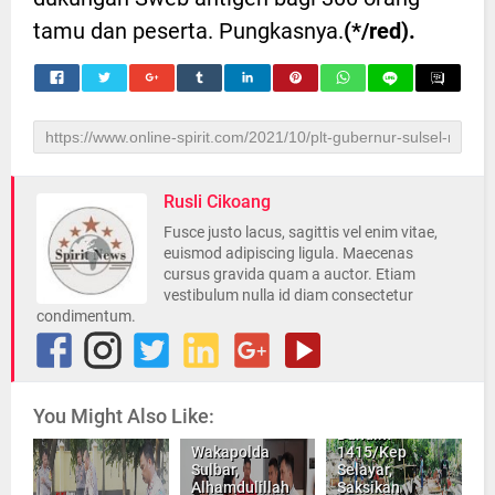
tamu dan peserta. Pungkasnya.
(*/red).
Rusli Cikoang
Fusce justo lacus, sagittis vel enim vitae,
euismod adipiscing ligula. Maecenas
cursus gravida quam a auctor. Etiam
vestibulum nulla id diam consectetur
condimentum.
You Might Also Like:
Dandim
Wakapolda
1415/Kep
Sulbar,
Selayar,
Alhamdulillah
Saksikan