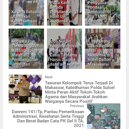
Putra Kami
Penggalian
Berada
Pondasi
Ka SPN Batua
Diurutan Ketiga
Jembatan di
Utamakan
Hasil Uji
Pra TMMD
Kebersamaan
Akademik
Reguler
Anggota Pra
Ipda Nurdin
1.010 Orang
TMMD Reguler,
Anggota Provos
Casis Bintara
Sudah Siapkan
Polda Sulsel,
Usai Uji
Material
Casis Tantama
Akademik di
Pembangunan
Harus Disiplin
Hotel Dalton
Jembatan
dan Taat Aturan
Makassar
Next
Tawuran Kelompok Terus Terjadi Di
Makassar, Kabidhumas Polda Sulsel
Minta Peran Aktif Tokoh-Tokoh
Agama dan Masyarakat Arahkan
Warganya Secara Positif
Previous
Danrem 141/Tp, Pantau Pemeriksaan
Administrasi, Kesehatan Serta Tinggi
Dan Berat Badan Cata PK Gel II TA.
2021