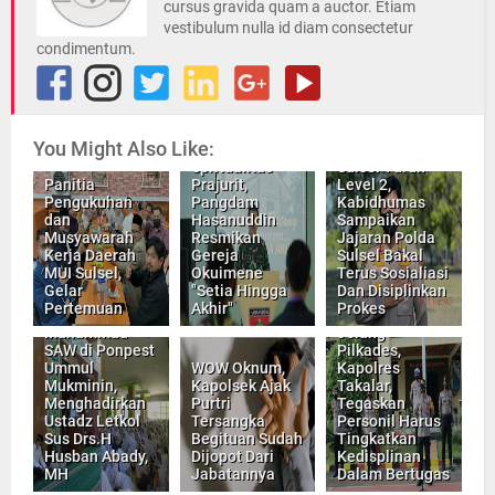
cursus gravida quam a auctor. Etiam
vestibulum nulla id diam consectetur
condimentum.
You Might Also Like:
Tingkatkan
PPKM Wilayah
Spritualitas
Sulsel Turun
Panitia
Prajurit,
Level 2,
Pengukuhan
Pangdam
Kabidhumas
dan
Hasanuddin
Sampaikan
Musyawarah
Resmikan
Jajaran Polda
Kerja Daerah
Gereja
Sulsel Bakal
MUI Sulsel,
Okuimene
Terus Sosialiasi
Gelar
"Setia Hingga
Dan Disiplinkan
Pertemuan
Akhir"
Prokes
Maulid Nabi
Muhammad
Jelang
SAW di Ponpest
Pilkades,
Ummul
WOW Oknum,
Kapolres
Mukminin,
Kapolsek Ajak
Takalar,
Menghadirkan
Purtri
Tegaskan
Ustadz Letkol
Tersangka
Personil Harus
Sus Drs.H
Begituan Sudah
Tingkatkan
Husban Abady,
Dijopot Dari
Kedisplinan
MH
Jabatannya
Dalam Bertugas