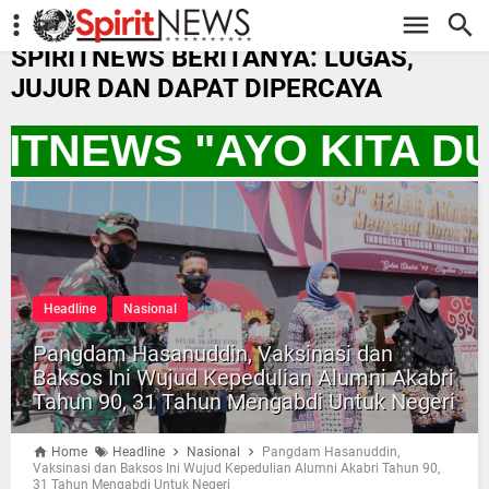
-->
SPIRITNEWS BERITANYA: LUGAS,
JUJUR DAN DAPAT DIPERCAYA
RITNEWS "AYO KITA 
Headline
Nasional
Pangdam Hasanuddin, Vaksinasi dan
Baksos Ini Wujud Kepedulian Alumni Akabri
Tahun 90, 31 Tahun Mengabdi Untuk Negeri
Home
Headline
Nasional
Pangdam Hasanuddin,
Vaksinasi dan Baksos Ini Wujud Kepedulian Alumni Akabri Tahun 90,
31 Tahun Mengabdi Untuk Negeri