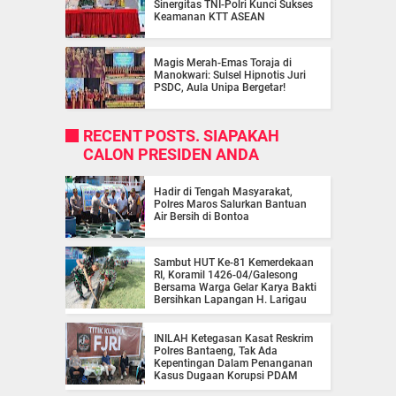
Sinergitas TNI-Polri Kunci Sukses
Keamanan KTT ASEAN
Magis Merah-Emas Toraja di
Manokwari: Sulsel Hipnotis Juri
PSDC, Aula Unipa Bergetar!
RECENT POSTS. SIAPAKAH
CALON PRESIDEN ANDA
Hadir di Tengah Masyarakat,
Polres Maros Salurkan Bantuan
Air Bersih di Bontoa
Sambut HUT Ke-81 Kemerdekaan
RI, Koramil 1426-04/Galesong
Bersama Warga Gelar Karya Bakti
Bersihkan Lapangan H. Larigau
INILAH Ketegasan Kasat Reskrim
Polres Bantaeng, Tak Ada
Kepentingan Dalam Penanganan
Kasus Dugaan Korupsi PDAM