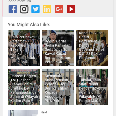
condimentum.
You Might Also Like:
Kapolda Sulsel
Raih Peringkat
Hadiri
Pertama,
Begini Cerita
Pertemuan
Kapolres
Serka Panji dan
Dengan
Takalar:
Sertu Widarto
Gubernur Sulsel
Jadikan
Kawal Kasad
Dan 23 Rektor
Motivasi Untuk
Bersama Ketum
Perguruan
Lebih Baik
Persit KCK
Tinggi
Danrem Brigjen
Memasuki
Kapolres
TNI Djashar
Masa Pensiun,
Takalar, Jalin
Djamil Hadiri
Polda Sulsel
Silaturahmi
Briefing Latihan
Beri Pelatihan
Dengan Tokoh
Penanggulangan
Kepada
Agama di
Banjir di Wilayah
Anggota dan
Wilayah Hukum
Kodim Wajo
PNS Polri
Polsek Marbo
Next