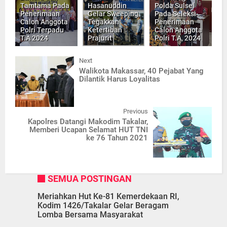
Tamtama Pada
Hasanuddin
Polda Sulsel
Penerimaan
Gelar Sweeping
Pada Seleksi
Calon Anggota
Tegakkan
Penerimaan
Polri Terpadu
Ketertiban
Calon Anggota
T.A 2024
Prajurit
Polri T.A, 2024
Next
Walikota Makassar, 40 Pejabat Yang
Dilantik Harus Loyalitas
Previous
Kapolres Datangi Makodim Takalar,
Memberi Ucapan Selamat HUT TNI
ke 76 Tahun 2021
SEMUA POSTINGAN
Meriahkan Hut Ke-81 Kemerdekaan RI,
Kodim 1426/Takalar Gelar Beragam
Lomba Bersama Masyarakat