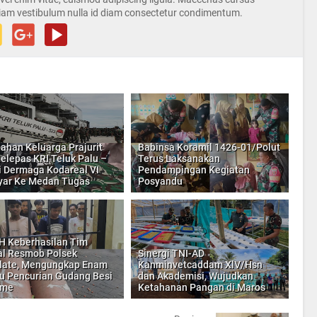
iam vestibulum nulla id diam consectetur condimentum.
ahan Keluarga Prajurit
Babinsa Koramil 1426-01/Polut
elepas KRI Teluk Palu –
Terus Laksanakan
i Dermaga Kodareal VI
Pendampingan Kegiatan
yar Ke Medan Tugas
Posyandu
H Keberhasilan Tim
l Resmob Polsek
Sinergi TNI-AD
late, Mengungkap Enam
Kanminvetcaddam XlV/Hsn
u Pencurian Gudang Besi
dan Akademisi, Wujudkan
ame
Ketahanan Pangan di Maros