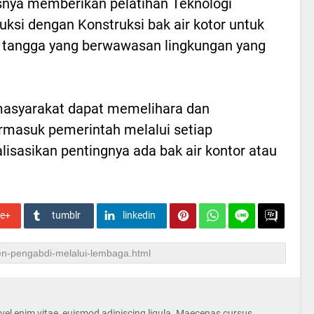
nya memberikan pelatihan Teknologi
uksi dengan Konstruksi bak air kotor untuk
tangga yang berwawasan lingkungan yang
asyarakat dapat memelihara dan
rmasuk pemerintah melalui setiap
isasikan pentingnya ada bak air kontor atau
le+
tumblr
linkedin
s vel enim vitae, euismod adipiscing ligula. Maecenas cursus