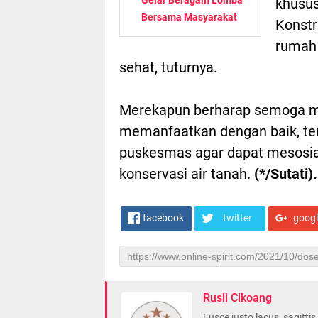
khusus
Bersama Masyarakat
Konstr
rumah 
sehat, tuturnya.
Merekapun berharap semoga m
memanfaatkan dengan baik, te
puskesmas agar dapat mesosial
konservasi air tanah.
(*/Sutati).
facebook
twitter
goog
Rusli Cikoang
Fusce justo lacus, sagitti