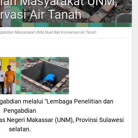
ian Masyarakat UNM,
rvasi Air Tanah
gabdian Masyarakat UNM, Buat Bak Konservasi Air Tanah
gabdian melalui "Lembaga Penelitian dan
Pengabdian
as Negeri Makassar (UNM), Provinsi Sulawesi
selatan.