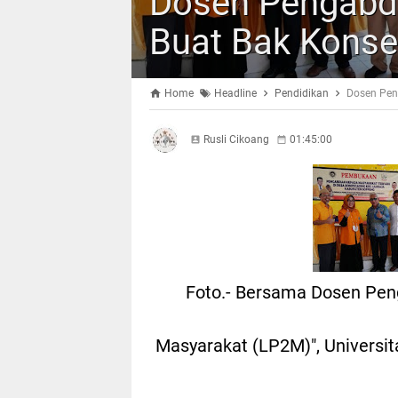
Dosen Pengabd
Buat Bak Konse
Home
Headline
Pendidikan
Dosen Pen
Rusli Cikoang
01:45:00
Foto.- Bersama Dosen Pen
Masyarakat (LP2M)", Universit