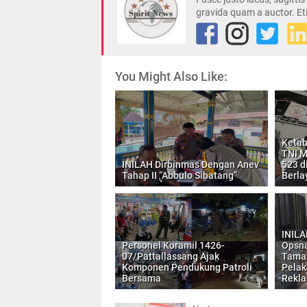
gravida quam a auctor. Et
You Might Also Like:
Ketab
TNI M
INILAH Dirbinmas Dengan Anev
523 d
Tahap II “Abbulo Sibatang”
Berla
INILA
Personel Koramil 1426-
Opsna
07/Pattallassang Ajak
Tama
Komponen Pendukung Patroli
Pelak
Bersama
Rekl