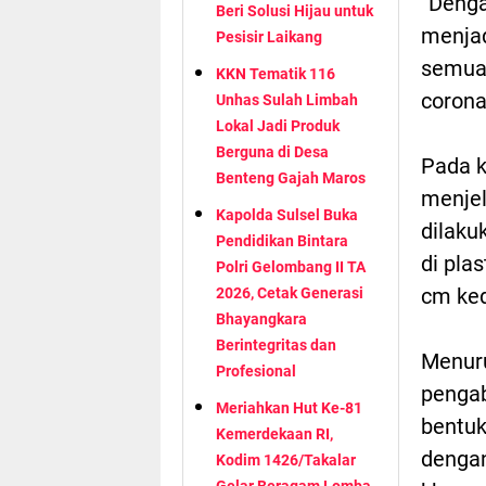
“Denga
Beri Solusi Hijau untuk
menjad
Pesisir Laikang
semua 
KKN Tematik 116
corona
Unhas Sulah Limbah
Lokal Jadi Produk
Berguna di Desa
Pada k
Benteng Gajah Maros
menjel
Kapolda Sulsel Buka
dilaku
Pendidikan Bintara
di pla
Polri Gelombang II TA
cm ked
2026, Cetak Generasi
Bhayangkara
Berintegritas dan
Menuru
Profesional
pengab
Meriahkan Hut Ke-81
bentuk
Kemerdekaan RI,
dengan
Kodim 1426/Takalar
Gelar Beragam Lomba