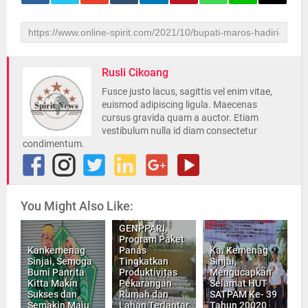
Rusli Cikoang
Fusce justo lacus, sagittis vel enim vitae,
euismod adipiscing ligula. Maecenas
cursus gravida quam a auctor. Etiam
vestibulum nulla id diam consectetur
condimentum.
You Might Also Like:
Prawita
GENPPARI,
Program Paket
Kankemenag
Panas
Ka. Kemenag
Sinjai, Semoga
Tingkatkan
Sinjai,
Bumi Panrita
Produktivitas
Mengucapkan
Kitta Makin
Pekarangan
Selamat HUT
Sukses dan
Rumah dan
SATPAM Ke- 39
Semakin Maju
Lahan Terlantar
Tahun 20020