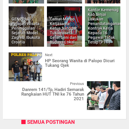
Kantor Kemenag
Kab Sinjai
GENPPARI
Camat Marbo
Lakukan
Pelajari Wisata
Kerjasama
Penandatanganan
Peninggalan
Ketua Sanggar
Kontrak Kerja
Sejarah Model
Tukamaseta
Kepada 16
Zagreb, Ibukota
Gelar Seni dan
Pegawai Tidak
Croatia
Budaya Lokal
Tetap (PTT)
Next
HP Seorang Wanita di Palopo Dicuri
Tukang Ojek
Previous
Danrem 141/Tp, Hadiri Semarak
Rangkaian HUT TNI ke 76 Tahun
2021
SEMUA POSTINGAN