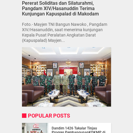
Pererat Soliditas dan Silaturahmi,
Pangdam XIV/Hasanuddin Terima
Kunjungan Kapuspalad di Makodam
Foto.- Mayjen TNI Bangun Nawoko , Pangdam
XIV/Hasanuddin, saat menerima kunjungan
Kepala Pusat Peralatan Angkatan Darat
(Kapuspalad) Mayjen...
POPULAR POSTS
Dandim 1426 Takalar Tinjau
Progres PembangunanKDKMP di