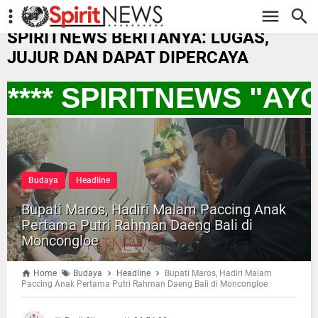
-->
SPIRITNEWS BERITANYA: LUGAS,
JUJUR DAN DAPAT DIPERCAYA
**** SPIRITNEWS "AY
Budaya
Headline
Bupati Maros, Hadiri Malam Paccing Anak
Pertama Putri Rahman Daeng Bali di
Moncongloe
Home
Budaya
Headline
Bupati Maros, Hadiri Malam
Paccing Anak Pertama Putri Rahman Daeng Bali di Moncongloe