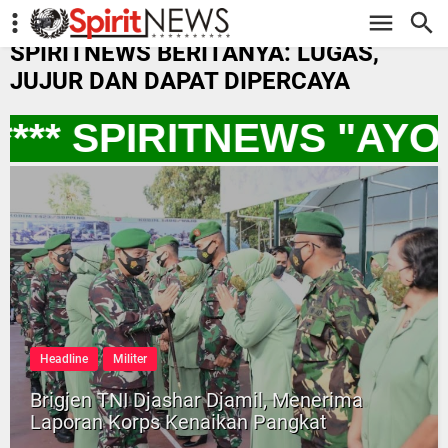
-->
SPIRITNEWS BERITANYA: LUGAS,
JUJUR DAN DAPAT DIPERCAYA
*** SPIRITNEWS "AYO
Headline
Militer
Brigjen TNI Djashar Djamil, Menerima
Laporan Korps Kenaikan Pangkat