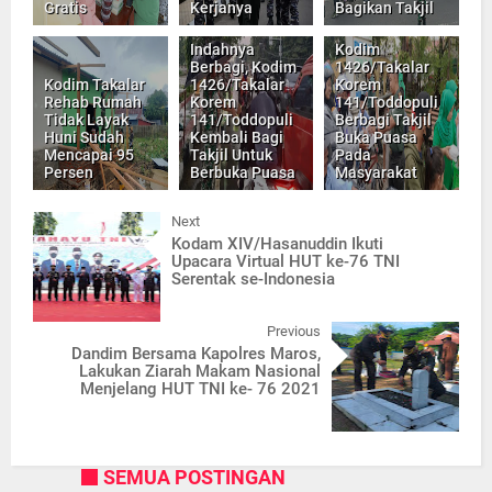
Gratis
Kerjanya
Bagikan Takjil
Indahnya
Kodim
Berbagi, Kodim
1426/Takalar
Kodim Takalar
1426/Takalar
Korem
Rehab Rumah
Korem
141/Toddopuli
Tidak Layak
141/Toddopuli
Berbagi Takjil
Huni Sudah
Kembali Bagi
Buka Puasa
Mencapai 95
Takjil Untuk
Pada
Persen
Berbuka Puasa
Masyarakat
Next
Kodam XIV/Hasanuddin Ikuti
Upacara Virtual HUT ke-76 TNI
Serentak se-Indonesia
Previous
Dandim Bersama Kapolres Maros,
Lakukan Ziarah Makam Nasional
Menjelang HUT TNI ke- 76 2021
SEMUA POSTINGAN