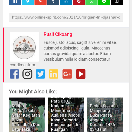
Rusli Cikoang
Fusce justo lacus, sagittis vel enim vitae,
euismod adipiscing ligula. Maecenas
cursus gravida quam a auctor. Etiam
vestibulum nulla id diam consectetur
condimentum.
Pangdam
You Might Also Like:
XIV/Hasanuddin
Didampingi
Para PJU
Kodim
Kodam
Peduli Sesama
1426/Takalar
Menerima
Menjelang
Gelar Kegiatan
Audiensi Asops
Buka Puasa
Bazar
Kasal Berserta
Anggota
Ramadhan Dan
Rombongan di
Koramil 1426-
Bagi Takjil
Ruangan
03/Galut