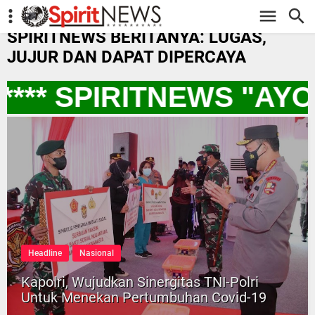
-->
SPIRITNEWS BERITANYA: LUGAS,
JUJUR DAN DAPAT DIPERCAYA
*** SPIRITNEWS "AYO
Headline
Nasional
Kapolri, Wujudkan Sinergitas TNI-Polri
Untuk Menekan Pertumbuhan Covid-19