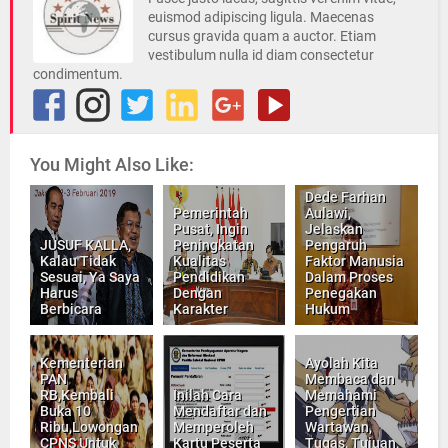
euismod adipiscing ligula. Maecenas
cursus gravida quam a auctor. Etiam
vestibulum nulla id diam consectetur
condimentum.
You Might Also Like:
Dede Farhan
Pemerintah
Aulawi,
Pusat, Ingin
Jelaskan
JUSUF KALLA,
Peningkatan
Pengaruh
Kalau Tidak
Kualitas
Faktor Manusia
Sesuai, Ya Saya
Pendidikan
Dalam Proses
Harus
Dengan
Penegakan
Berbicara
Karakter
Hukum
Kementerian
Ayolah Kita
PAN
Membaca dan
RB,Kembali
Inilah Cara
Memahami
Buka 10
Mendaftar dan
Pengertian
Ribu,Lowongan
Memperoleh
Wartawan,
CPNS Untuk
Kartu Peserta
Tugas, Tujuan,