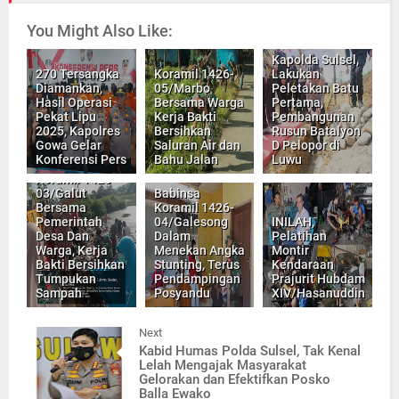
You Might Also Like:
Kapolda Sulsel,
270 Tersangka
Koramil 1426-
Lakukan
Diamankan,
05/Marbo
Peletakan Batu
Hasil Operasi
Bersama Warga
Pertama,
Pekat Lipu
Kerja Bakti
Pembangunan
2025, Kapolres
Bersihkan
Rusun Batalyon
Gowa Gelar
Saluran Air dan
D Pelopor di
Konferensi Pers
Bahu Jalan
Luwu
Babinsa
Koramil 1426-
03/Galut
Babinsa
Bersama
Koramil 1426-
Pemerintah
04/Galesong
INILAH,
Desa Dan
Dalam
Pelatihan
Warga, Kerja
Menekan Angka
Montir
Bakti Bersihkan
Stunting, Terus
Kendaraan
Tumpukan
Pendampingan
Prajurit Hubdam
Sampah
Posyandu
XIV/Hasanuddin
Next
Kabid Humas Polda Sulsel, Tak Kenal
Lelah Mengajak Masyarakat
Gelorakan dan Efektifkan Posko
Balla Ewako