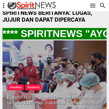
-->
SPIRITNEWS BERITANYA: LUGAS,
JUJUR DAN DAPAT DIPERCAYA
*** SPIRITNEWS "AY
Headline
Nasional
Kapolri Harap Sinergi Dengan Mahasiswa
Untuk Akselerasi Vaksinasi Terus Berlanjut