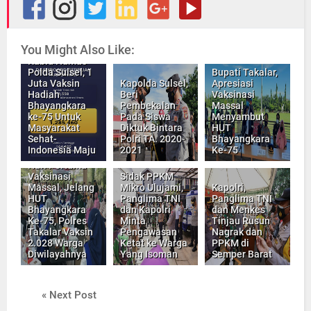
You Might Also Like:
Kabid Humas
Polda Sulsel, 1
Bupati Takalar,
Juta Vaksin
Kapolda Sulsel,
Apresiasi
Hadiah
Beri
Vaksinasi
Bhayangkara
Pembekalan
Massal
ke-75 Untuk
Pada Siswa
Menyambut
Masyarakat
Diktuk Bintara
HUT
Sehat-
Polri TA. 2020-
Bhayangkara
Indonesia Maju
2021
Ke-75
Hari Pertama
Vaksinasi
Sidak PPKM
Massal, Jelang
Mikro Ulujami,
Kapolri,
HUT
Panglima TNI
Panglima TNI
Bhayangkara
dan Kapolri
dan Menkes
Ke-75, Polres
Minta
Tinjau Rusun
Takalar Vaksin
Pengawasan
Nagrak dan
2.028 Warga
Ketat ke Warga
PPKM di
Diwilayahnya
Yang Isoman
Semper Barat
« Next Post