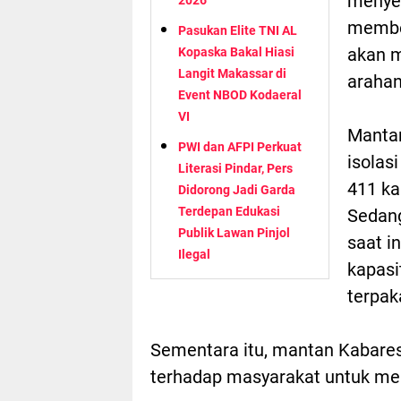
menyes
membe
Pasukan Elite TNI AL
akan m
Kopaska Bakal Hiasi
Langit Makassar di
arahan
Event NBOD Kodaeral
VI
Mantan
PWI dan AFPI Perkuat
isolas
Literasi Pindar, Pers
411 ka
Didorong Jadi Garda
Terdepan Edukasi
Sedang
Publik Lawan Pinjol
saat i
Ilegal
kapasi
terpak
Sementara itu, mantan Kabaresk
terhadap masyarakat untuk menja