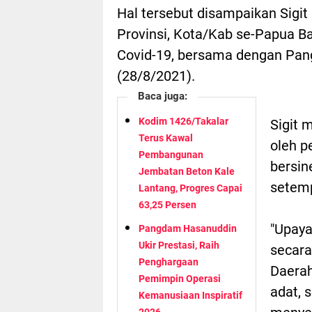
Hal tersebut disampaikan Sig
Provinsi, Kota/Kab se-Papua B
Covid-19, bersama dengan Pang
(28/8/2021).
Baca juga:
Kodim 1426/Takalar
Sigit 
Terus Kawal
oleh p
Pembangunan
bersin
Jembatan Beton Kale
setem
Lantang, Progres Capai
63,25 Persen
"Upaya
Pangdam Hasanuddin
Ukir Prestasi, Raih
secar
Penghargaan
Daerah
Pemimpin Operasi
adat, 
Kemanusiaan Inspiratif
2026