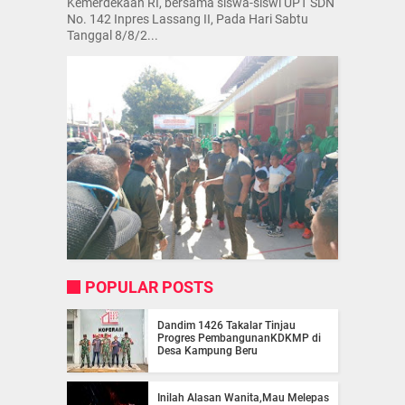
Kemerdekaan RI, bersama siswa-siswi UPT SDN
No. 142 Inpres Lassang II, Pada Hari Sabtu
Tanggal 8/8/2...
POPULAR POSTS
Dandim 1426 Takalar Tinjau
Progres PembangunanKDKMP di
Desa Kampung Beru
Inilah Alasan Wanita,Mau Melepas