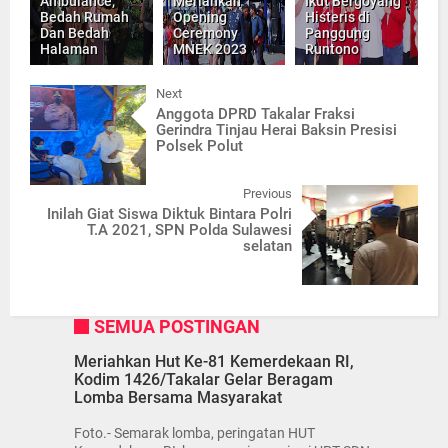
Ambulance,
Meriahkan
Ikut Bergoyang
Bedah Rumah
Opening
Histeris di
Dan Bedah
Ceremony
Panggung
Halaman
MNEK 2023
Runtono
Next
Anggota DPRD Takalar Fraksi
Gerindra Tinjau Herai Baksin Presisi
Polsek Polut
Previous
Inilah Giat Siswa Diktuk Bintara Polri
T.A 2021, SPN Polda Sulawesi
selatan
SEMUA POSTINGAN
Meriahkan Hut Ke-81 Kemerdekaan RI,
Kodim 1426/Takalar Gelar Beragam
Lomba Bersama Masyarakat
Foto.- Semarak lomba, peringatan HUT