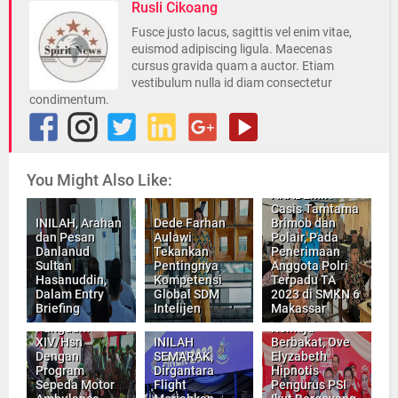
Rusli Cikoang
Fusce justo lacus, sagittis vel enim vitae,
euismod adipiscing ligula. Maecenas
cursus gravida quam a auctor. Etiam
vestibulum nulla id diam consectetur
condimentum.
Kapolda Sulsel,
Saksikan
Langsung "UJI
You Might Also Like:
CAT
AKADEMIK"
Casis Tamtama
INILAH, Arahan
Dede Farhan
Brimob dan
dan Pesan
Aulawi
Polair, Pada
Danlanud
Tekankan
Penerimaan
Sultan
Pentingnya
Anggota Polri
Hasanuddin,
Kompetensi
Terpadu TA
Dalam Entry
Global SDM
2023 di SMKN 6
INILAH
INILAH,
Briefing
Intelijen
Makassar
Kepedulian
Penyanyi
Pangdam
Remaja
XIV/Hsn
INILAH
Berbakat, Ove
Dengan
SEMARAK,
Elyzabeth
Program
Dirgantara
Hipnotis
Sepeda Motor
Flight
Pengurus PSI