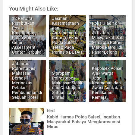
Harapan
You Might Also Like:
Dansat Brimob
(Katim) Ujian
12 Perwira
Jasmani
Perebutkan
Kesamaptaan
Polisi Hadir di
Posisi
dan
Tengah
Kasatlantas,
Antropometri
Aktivitas
Polda Sulsel
Catar (i) Akpol
Masyarakat, Sat
Gelar
Polda Sulsel
Samapta Polres
Assessment
Tetap Pada
Maros Patroli di
Tim Gabungan
Center Terbuka
Perinsip BETAH
Pasar Lelong
Resmob Polda
Sulsel dan
Jatanras
Polrestabes
Kapolsek Polsel
Makassar,
Sipropam
Ajak Warga
Berhasil
Polrestabes
Jaga
Meringkus
Makassar Sidak
Keamanan dan
Pelaku
dan Gaktibplin
Awasi Anak dari
Pembunuhan di
Satuan Lalu
Kenakalan
Sebuah Hotel
Lintas
Remaja
Next
Kabid Humas Polda Sulsel, Ingatkan
Masyarakat Bahaya Mengkomsumsi
Miras