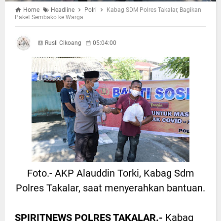
Home
Headline
Polri
Kabag SDM Polres Takalar, Bagikan
Paket Sembako ke Warga
Rusli Cikoang
05:04:00
Foto.- AKP Alauddin Torki, Kabag Sdm
Polres Takalar, saat menyerahkan bantuan.
SPIRITNEWS POLRES TAKALAR.-
Kabag