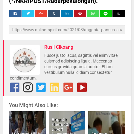
(*/NKRIPOST/Radarpekalongan).
Rusli Cikoang
Fusce justo lacus, sagittis vel enim vitae,
euismod adipiscing ligula. Maecenas
cursus gravida quam a auctor. Etiam
vestibulum nulla id diam consectetur
condimentum.
You Might Also Like:
Brigadir
Haeruddin
Diberi
Margaret Minta
Kesempatan
Anggota