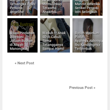
Tersangka Agus
Memulihkan
Marinir Amerika
Perkosa
Teraoma
Serikat Pergoki
Angeline
Anaknya
Istri Selingkuh
Siswa Pindahan
Waduh !!! Anak
Bocah Mainkan
Dibebani
SD di Cabuli
Pistol
Jutaan Rupiah
Sama
Ayahnya,Akhirnya
di Aliyah
Tetangganya
Ibu Kandungnya
Manongkoki
Sampai Hamil
Tertembak
« Next Post
Previous Post »