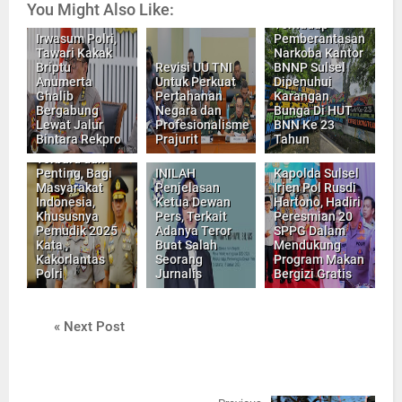
You Might Also Like:
Penuh,
Terhadap
Irwasum Polri,
Pemberantasan
Tawari Kakak
Narkoba Kantor
Briptu
Revisi UU TNI
BNNP Sulsel
Anumerta
Untuk Perkuat
Dipenuhui
Ghalib
Pertahanan
Karangan
Bergabung
Negara dan
Bunga Di HUT
Lewat Jalur
Profesionalisme
BNN Ke 23
Pemudik Wajib
Bintara Rekpro
Prajurit
Tahun
Tahu, Imbuan
Terbaru dan
Penting, Bagi
INILAH
Kapolda Sulsel
Masyarakat
Penjelasan
Irjen Pol Rusdi
Indonesia,
Ketua Dewan
Hartono, Hadiri
Khususnya
Pers, Terkait
Peresmian 20
Pemudik 2025
Adanya Teror
SPPG Dalam
Kata ,
Buat Salah
Mendukung
Kakorlantas
Seorang
Program Makan
Polri
Jurnalis
Bergizi Gratis
« Next Post