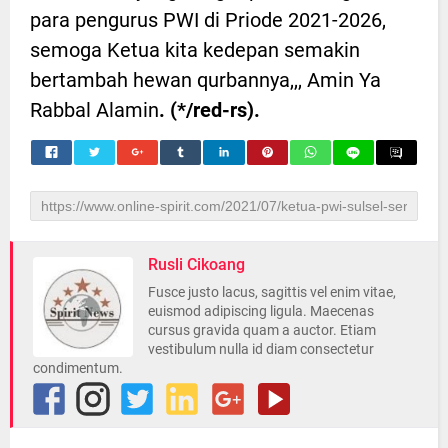
para pengurus PWI di Priode 2021-2026,
semoga Ketua kita kedepan semakin
bertambah hewan qurbannya,,, Amin Ya
Rabbal Alamin
. (*/red-rs).
Rusli Cikoang
Fusce justo lacus, sagittis vel enim vitae,
euismod adipiscing ligula. Maecenas
cursus gravida quam a auctor. Etiam
vestibulum nulla id diam consectetur
condimentum.
Inilah Bentuk
Apresiasi dan
Dukungan