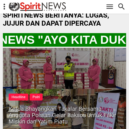
-->
SPIRITNEWS BERITANYA: LUGAS,
JUJUR DAN DAPAT DIPERCAYA
TNEWS "AYO KITA DU
Headline
Polri
Ketua Bhayangkari Takalar Bersama
Anggota Polwan Gelar Baksos Untuk Fakir
Miskin dan Yatim Piatu