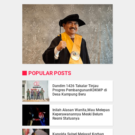
POPULAR POSTS
Dandim 1426 Takalar Tinjau
Progres PembangunanKDKMP di
Desa Kampung Beru
Inilah Alasan Wanita,Mau Melepas
Keperawanannya Meski Belum
Resmi Statusnya
Kapolda Sulsel Melayat Korban