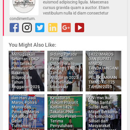
euismod adipiscing ligula. Maecenas
cursus gravida quam a auctor. Etiam
vestibulum nulla id diam consectetur
condimentum.
You Might Also Like:
Ketua PWI
Pangdam
Sulsel,
XIV/Hsn Pimpin
DANDIM
Menugaskan
Sidang Parade
1422/MAROS
Sekertaris DKP
Penerimaan
DAN BUPATI
PWI Selaku
Calon Taruna
MAROS
Pemateri di
Akademi TNI
TANDATANGANI
Rakernis
Tahun
MOU
Bidpropam
Anggaran 2025
PELAKSANAAN
Tahun
Panselinda
TMMD KE-125
Rangkaian
Anggaran 2025
Makassar
TAHUN 2025
Semarak HUT
Bhayangkara
Tingkatkan
Pangdam
dan Hari Jadi
Kesadaran
XIV/Hsn Ikuti
Maros, Polres
Hukum Prajurit
Jalan Santai
Maros dan
Kodim 1426
Sulsel Anti
Pemkab Maros
Takalar, PNS
Mager Bersama
Kolaborasi
Dan Ibu Persit
Forkompinda
Gelar
Terima
Sulsel dan
Turnamen
Penyuluhan
Masyarakat