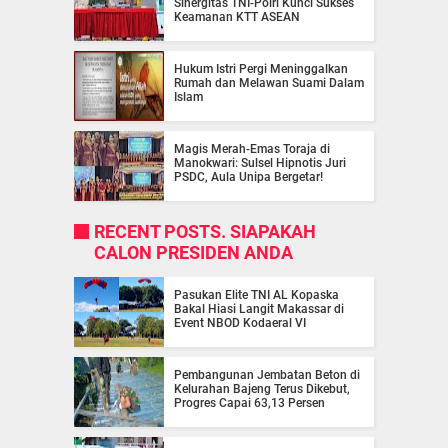
Sinergitas TNI-Polri Kunci Sukses
Keamanan KTT ASEAN
Hukum Istri Pergi Meninggalkan
Rumah dan Melawan Suami Dalam
Islam
Magis Merah-Emas Toraja di
Manokwari: Sulsel Hipnotis Juri
PSDC, Aula Unipa Bergetar!
RECENT POSTS. SIAPAKAH
CALON PRESIDEN ANDA
Pasukan Elite TNI AL Kopaska
Bakal Hiasi Langit Makassar di
Event NBOD Kodaeral VI
Pembangunan Jembatan Beton di
Kelurahan Bajeng Terus Dikebut,
Progres Capai 63,13 Persen