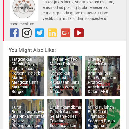
Fusce justo lacus, sagittis vel enim vitae,
euismod adipiscing ligula. Maecenas
cursus gravida quam a auctor. Etiam
vestibulum nulla id diam consectetur
condimentum.
You Might Also Like:
Bhabinkamtibmas
Patroli Rutin
Tingkatkan
Takalar Polsek
Blue light
Stamina Daya
Mapsu Polres
Polsek Galsel,
Tahan Tubuh
Takalar,
Cegah
Personil Polsek
Sampaikan
Kriminalitas
Marbo
Adaptasi
Dan Sampaikan
Mengkonsumsi
Kebiasaan Baru
Protokol
Makanan
Kepada Warga
Kesehatan
Bergizi
Binaan
Dalam AKB
Turut
Bhabinkamtibmas
Miliki Puluhan
Berbelasungkawa,
Polsek Galesong
Butir Obat
Bhabinkamtibmas
Selatan Polres
Tramadol,
Polsek
Takalar
Seorang Buruh
Polongbangkeng
Sosialisasikan
Bangunan