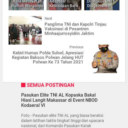
Utara Melayat Di
Adaptasi
Diringkus Unit
Rumah Warganya
Kebiasaan Baru
Drugs Hunter
Next
Panglima TNI dan Kapolri Tinjau
Vaksinasi di Pesantren
Minhaajurrosyidiin Jaktim
Previous
Kabid Humas Polda Sulsel, Apresiasi
Kegiatan Baksos Polwan Jelang HUT
Polwan Ke 73 Tahun 2021
SEMUA POSTINGAN
Pasukan Elite TNI AL Kopaska Bakal
Hiasi Langit Makassar di Event NBOD
Kodaeral VI
Foto.- Pasukan elite TNI AL yang biasa beraksi
dalam latihan taktis tingkat tinggi dan upacara
nasional, dari Komando Pasukan Katak