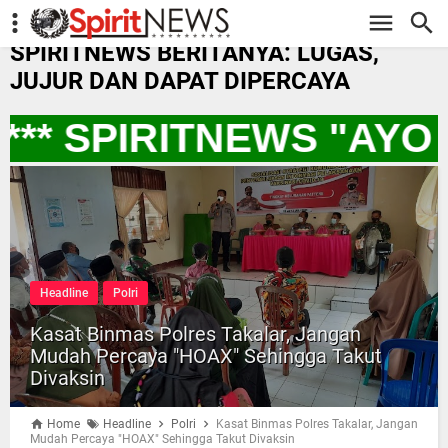
-->
SPIRITNEWS BERITANYA: LUGAS,
JUJUR DAN DAPAT DIPERCAYA
** SPIRITNEWS "AYO
Headline
Polri
Kasat Binmas Polres Takalar, Jangan
Mudah Percaya "HOAX" Sehingga Takut
Divaksin
Home
Headline
Polri
Kasat Binmas Polres Takalar, Jangan
Mudah Percaya "HOAX" Sehingga Takut Divaksin