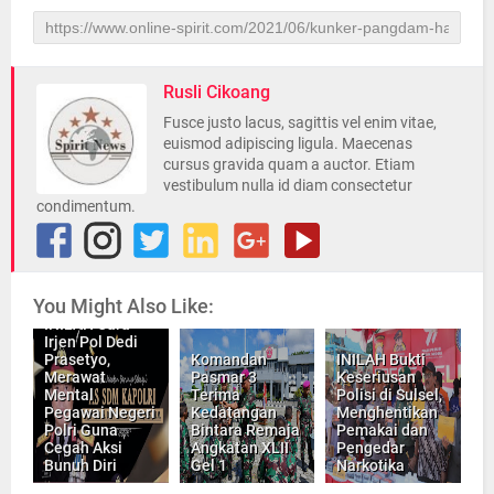
Rusli Cikoang
Fusce justo lacus, sagittis vel enim vitae,
euismod adipiscing ligula. Maecenas
cursus gravida quam a auctor. Etiam
vestibulum nulla id diam consectetur
condimentum.
You Might Also Like:
INILAH Cara
Irjen Pol Dedi
Prasetyo,
Komandan
INILAH Bukti
Merawat
Pasmar 3
Keseriusan
Mental
Terima
Polisi di Sulsel,
Pegawai Negeri
Kedatangan
Menghentikan
Polri Guna
Bintara Remaja
Pemakai dan
Cegah Aksi
Angkatan XLII
Pengedar
Bunuh Diri
Gel 1
Narkotika