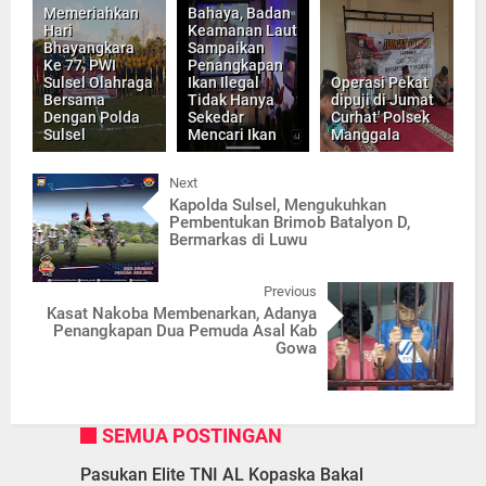
Memeriahkan
Bahaya, Badan
Hari
Keamanan Laut
Bhayangkara
Sampaikan
Ke 77, PWI
Penangkapan
Sulsel Olahraga
Ikan Ilegal
Operasi Pekat
Bersama
Tidak Hanya
dipuji di Jumat
Dengan Polda
Sekedar
Curhat' Polsek
Sulsel
Mencari Ikan
Manggala
Next
Kapolda Sulsel, Mengukuhkan
Pembentukan Brimob Batalyon D,
Bermarkas di Luwu
Previous
Kasat Nakoba Membenarkan, Adanya
Penangkapan Dua Pemuda Asal Kab
Gowa
SEMUA POSTINGAN
Pasukan Elite TNI AL Kopaska Bakal