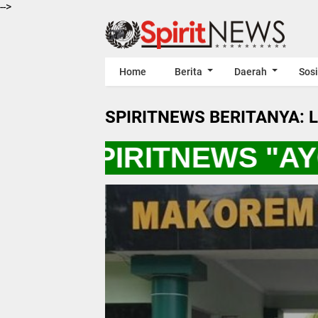
-->
Home
Berita
Daerah
Sosi
SPIRITNEWS BERITANYA: 
*** SPIRITNEWS "AYO