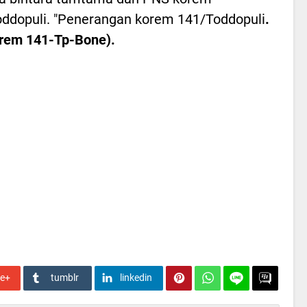
ddopuli. "Penerangan korem 141/Toddopuli
.
rem 141-Tp-Bone).
le+
tumblr
linkedin