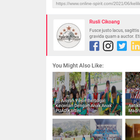
Rusli Cikoang
Fusce justo lacus, sagitti
gravida quam a auctor. Et
You Might Also Like:
Hj Aisyah Yasin Berbagai
Kecerian Dengan Anak Anak
Antik
PUAD Kartini
Madri