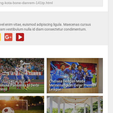
s vel enim vitae, euismod adipiscing ligula. Maecenas cursus
iam vestibulum nulla id diam consectetur condimentum.
Chelsea Dengan Muda
limaks Panasnya El Derbi
Memenangkan Gelar Premier
leno
League