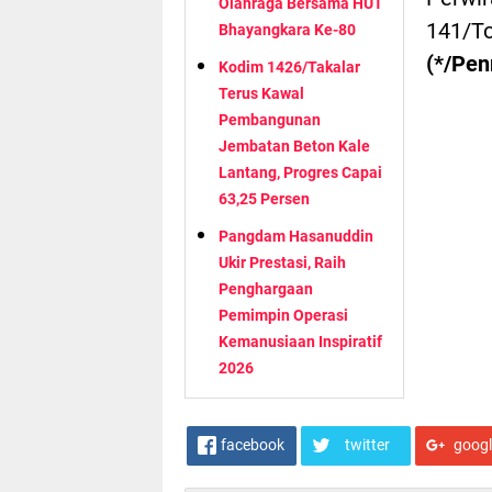
Olahraga Bersama HUT
141/To
Bhayangkara Ke-80
(*/Pen
Kodim 1426/Takalar
Terus Kawal
Pembangunan
Jembatan Beton Kale
Lantang, Progres Capai
63,25 Persen
Pangdam Hasanuddin
Ukir Prestasi, Raih
Penghargaan
Pemimpin Operasi
Kemanusiaan Inspiratif
2026
facebook
twitter
goog