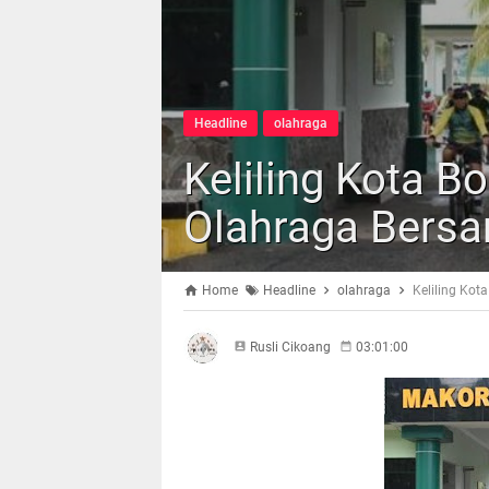
Headline
olahraga
Keliling Kota B
Olahraga Bers
Home
Headline
olahraga
Keliling Ko
Rusli Cikoang
03:01:00