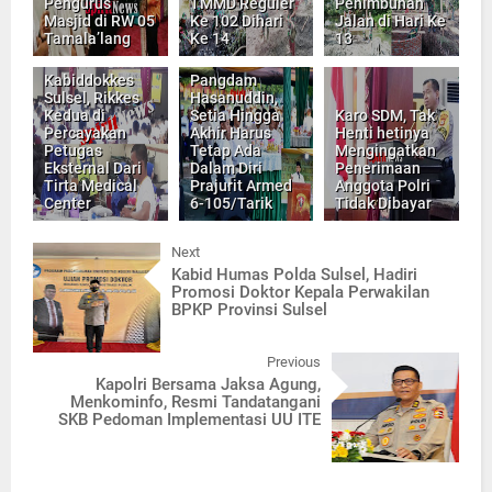
Pengurus
TMMD Reguler
Penimbunan
Masjid di RW 05
Ke 102 Dihari
Jalan di Hari Ke
Tamala’lang
Ke 14
13
Kabiddokkes
Pangdam
Sulsel, Rikkes
Hasanuddin,
Kedua di
Setia Hingga
Karo SDM, Tak
Percayakan
Akhir Harus
Henti hetinya
Petugas
Tetap Ada
Mengingatkan
Eksternal Dari
Dalam Diri
Penerimaan
Tirta Medical
Prajurit Armed
Anggota Polri
Center
6-105/Tarik
Tidak Dibayar
Next
Kabid Humas Polda Sulsel, Hadiri
Promosi Doktor Kepala Perwakilan
BPKP Provinsi Sulsel
Previous
Kapolri Bersama Jaksa Agung,
Menkominfo, Resmi Tandatangani
SKB Pedoman Implementasi UU ITE