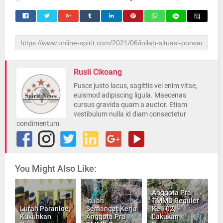
Rusli Cikoang
Fusce justo lacus, sagittis vel enim vitae,
euismod adipiscing ligula. Maecenas
cursus gravida quam a auctor. Etiam
vestibulum nulla id diam consectetur
condimentum.
You Might Also Like:
Anggota Pra
Inilah
TMMD Reguler
Lurah Paranloe,
Semangat Kerja
Ke 102,
Kukuhkan
Anggota Pra
Lakukan