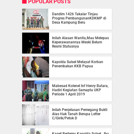
POPULAR POSTS
Dandim 1426 Takalar Tinjau
Progres PembangunanKDKMP di
Desa Kampung Beru
Inilah Alasan Wanita,Mau Melepas
Keperawanannya Meski Belum
Resmi Statusnya
Kapolda Sulsel Melayat Korban
Penembakan KKB Papua
Mabesad Kolenel Inf Henry Batara,
Hadiri Kegiatan Samapta UKP
Periode 1 April 2019
Inilah Penjelasan Pemegang Bukti
Alas Hak Tanah Berupa Letter
C/Girik/Petok D
Kaget Bertemu Kapolda Sulsel , Ibu