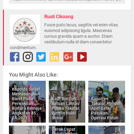
Rusli Cikoang
Fusce justo lacus, sagittis vel enim vitae,
euismod adipiscing ligula. Maecenas
cursus gravida quam a auctor. Etiam
vestibulum nulla id diam consectetur
condimentum.
You Might Also Like:
Kapolda Sulsel,
Memasangkan
Baret Pada
Kaur Bin Ops
Kapolres
Perwakilan
Satuan Lantas
Takalar, Pimpin
Bintara Remaja
Polres Takalar,
Apel Gelar
Angkatan 45
Pimpin Bakti
Pasukan
TA.2021
Sosial
Operasi Patuh
Kabid Humas
Polda Sulsel,
Gerak Cepat
Polisi Ungkap