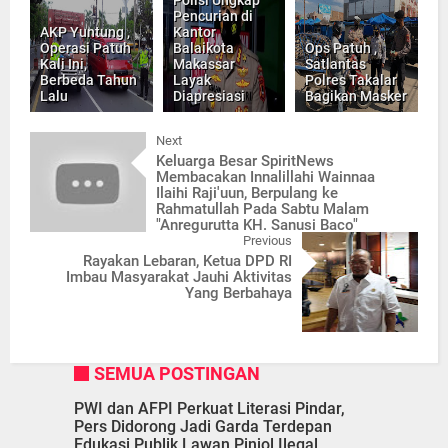
Pencurian di
AKP Yuntung ,
Kantor
Operasi Patuh
Balaikota
Ops Patuh ,
Kali Ini,
Makassar
Satlantas
Berbeda Tahun
Layak
Polres Takalar
Lalu
Diapresiasi
Bagikan Masker
Next
Keluarga Besar SpiritNews
Membacakan Innalillahi Wainnaa
Ilaihi Raji'uun, Berpulang ke
Rahmatullah Pada Sabtu Malam
"Anregurutta KH. Sanusi Baco"
Previous
Rayakan Lebaran, Ketua DPD RI
Imbau Masyarakat Jauhi Aktivitas
Yang Berbahaya
SEMUA POSTINGAN
PWI dan AFPI Perkuat Literasi Pindar,
Pers Didorong Jadi Garda Terdepan
Edukasi Publik Lawan Pinjol Ilegal