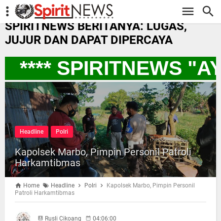
-->
SPIRITNEWS BERITANYA: LUGAS,
JUJUR DAN DAPAT DIPERCAYA
**** SPIRITNEWS "A
Headline
Polri
Kapolsek Marbo, Pimpin Personil Patroli
Harkamtibmas
Home
Headline
Polri
Kapolsek Marbo, Pimpin Personil
Patroli Harkamtibmas
Rusli Cikoang
04:06:00