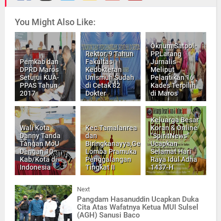
You Might Also Like:
Oknum Satpol-
Rektor, 9 Tahun
PP,Larang
Pemkab dan
Fakultas
Jurnalis
DPRD Maros
Kedokteran
Meliput
Setujui KUA-
Unismuh Sudah
Pelantikan 16
PPAS Tahun
di Cetak 82
Kades Terpilih
2017
Dokter
di Maros
Keluarga Besar
Wali Kota
Kec.Tamalanrea
Koran & Online
Danny Tanda
dan
"SpiritNews"
Tangan MoU
Biringkanayya,Gelar
Ucapkan
Dengan 10
Lomba Pramuka
Selamat Hari
Kab/Kota di
Penggalangan
Raya Idul Adha
Indonesia
Tingkat II
1437-H
Next
Pangdam Hasanuddin Ucapkan Duka
Cita Atas Wafatnya Ketua MUI Sulsel
(AGH) Sanusi Baco