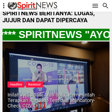
-->
SPIRITNEWS BERITANYA: LUGAS,
JUJUR DAN DAPAT DIPERCAYA
** SPIRITNEWS "AYO
Headline
Nasional
Inilah Antisipasi Arus Balik, Pemerintah
Terapkan Random-Test dan Mandatory-
Check COVID-19