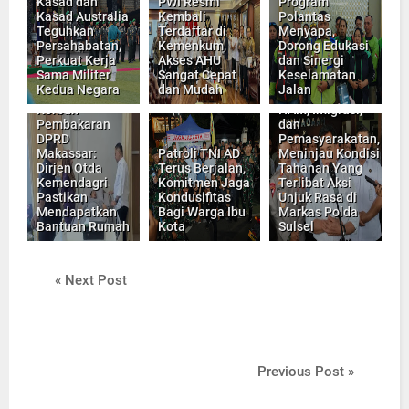
Kasad dan
PWI Resmi
Program
Kasad Australia
Kembali
Polantas
Teguhkan
Terdaftar di
Menyapa,
Persahabatan,
Kemenkum,
Dorong Edukasi
Perkuat Kerja
Akses AHU
dan Sinergi
Menteri
Sama Militer
Sangat Cepat
Keselamatan
Koordinator
Kedua Negara
dan Mudah
Jalan
Keluarga
Bidang Hukum,
Korban
HAM, Imigrasi,
Pembakaran
dan
DPRD
Pemasyarakatan,
Makassar:
Patroli TNI AD
Meninjau Kondisi
Dirjen Otda
Terus Berjalan,
Tahanan Yang
Kemendagri
Komitmen Jaga
Terlibat Aksi
Pastikan
Kondusifitas
Unjuk Rasa di
Mendapatkan
Bagi Warga Ibu
Markas Polda
Bantuan Rumah
Kota
Sulsel
« Next Post
Previous Post »