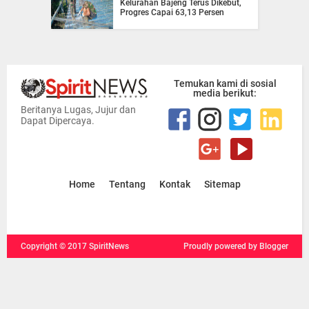
Kelurahan Bajeng Terus Dikebut,
Progres Capai 63,13 Persen
Temukan kami di sosial
media berikut:
Beritanya Lugas, Jujur dan
Dapat Dipercaya.
Home
Tentang
Kontak
Sitemap
Copyright ©
2017
SpiritNews
Proudly powered
by Blogger