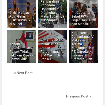
Pengarahan
Pangdam
Hasanuddin
Divisi Humas
Dipenghujung
Plt Gubernur
Polri Gelar
Masa Tugasnya
Sebut PWI
Diskusi Publik
di Hadapan
Organisasi Kuat
di Sulsel
Prajurit
dan Mandiri
Jalin
Kerjasama,
Danlantamal VI
Korlantas Polri,
Makassar
Kapolri
Mulai Bulan
Terima
Putuskan 1.062
Depan
Kunjungan Tim
Polsek Tidak
Perpanjangan
PT. Garuda
Lakukan Proses
SIM Cukup dari
Indonesia
Penyidikan
Ponsel
(Persero) Tbk
« Next Post
Previous Post »