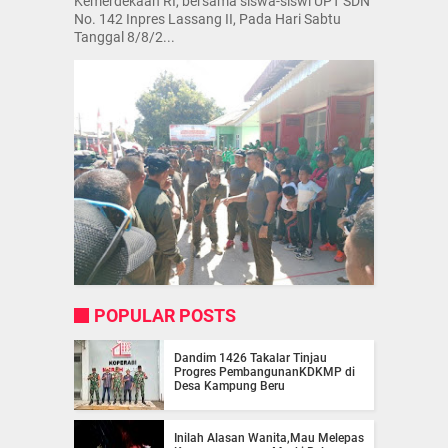
Kemerdekaan RI, bersama siswa-siswi UPT SDN
No. 142 Inpres Lassang II, Pada Hari Sabtu
Tanggal 8/8/2...
POPULAR POSTS
Dandim 1426 Takalar Tinjau
Progres PembangunanKDKMP di
Desa Kampung Beru
Inilah Alasan Wanita,Mau Melepas