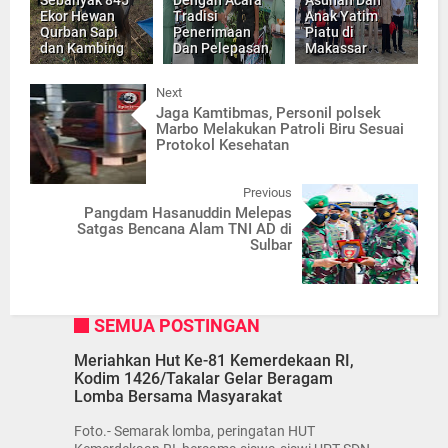
Ekor Hewan
Tradisi
Anak Yatim
Qurban Sapi
Penerimaan
Piatu di
dan Kambing
Dan Pelepasan
Makassar
Next
Jaga Kamtibmas, Personil polsek
Marbo Melakukan Patroli Biru Sesuai
Protokol Kesehatan
Previous
Pangdam Hasanuddin Melepas
Satgas Bencana Alam TNI AD di
Sulbar
SEMUA POSTINGAN
Meriahkan Hut Ke-81 Kemerdekaan RI,
Kodim 1426/Takalar Gelar Beragam
Lomba Bersama Masyarakat
Foto.- Semarak lomba, peringatan HUT