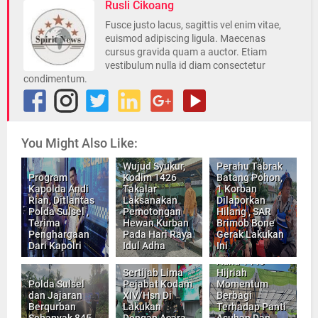
Rusli Cikoang
Fusce justo lacus, sagittis vel enim vitae,
euismod adipiscing ligula. Maecenas
cursus gravida quam a auctor. Etiam
vestibulum nulla id diam consectetur
condimentum.
You Might Also Like:
Wujud Syukur,
Perahu Tabrak
Program
Kodim 1426
Batang Pohon,
Kapolda Andi
Takalar
1 Korban
Rian, Ditlantas
Laksanakan
Dilaporkan
Polda Sulsel ,
Pemotongan
Hilang , SAR
Terima
Hewan Kurban
Brimob Bone
Penghargaan
Pada Hari Raya
Gerak Lakukan
Kapolda Sulsel,
Dari Kapolri
Idul Adha
Ini
Jadikan Idul
Adha 1445-
Sertijab Lima
Hijriah
Polda Sulsel
Pejabat Kodam
Momentum
dan Jajaran
XIV/Hsn Di
Berbagi
Berqurban
Lakukan
Terhadap Panti
Sebanyak 845
Dengan Acara
Asuhan Dan