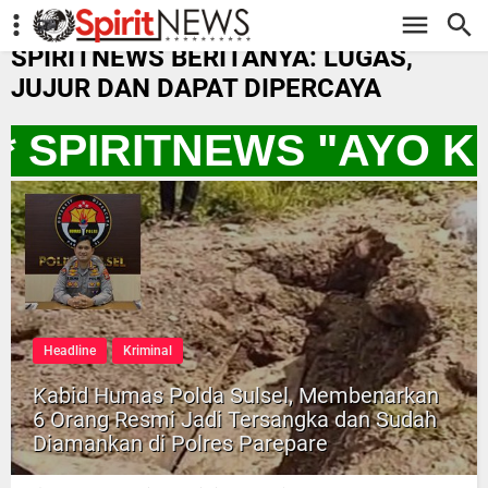
-->
SPIRITNEWS BERITANYA: LUGAS,
JUJUR DAN DAPAT DIPERCAYA
* SPIRITNEWS "AYO K
Headline
Kriminal
Kabid Humas Polda Sulsel, Membenarkan
6 Orang Resmi Jadi Tersangka dan Sudah
Diamankan di Polres Parepare