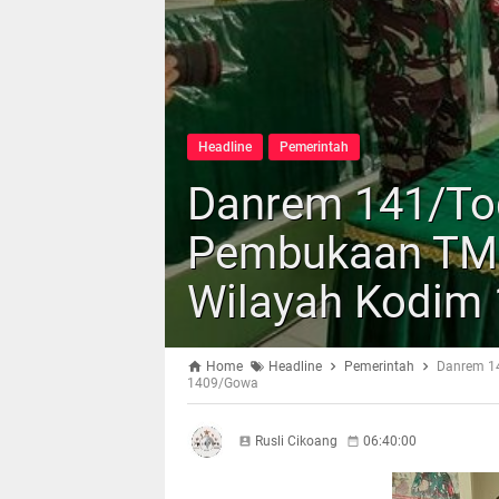
Headline
Pemerintah
Danrem 141/Tod
Pembukaan TMM
Wilayah Kodim
Home
Headline
Pemerintah
Danrem 14
1409/Gowa
Rusli Cikoang
06:40:00