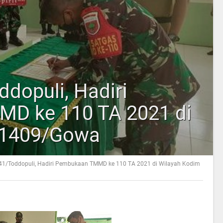
dopuli, Hadiri
D ke 110 TA 2021 di
 1409/Gowa
1/Toddopuli, Hadiri Pembukaan TMMD ke 110 TA 2021 di Wilayah Kodim