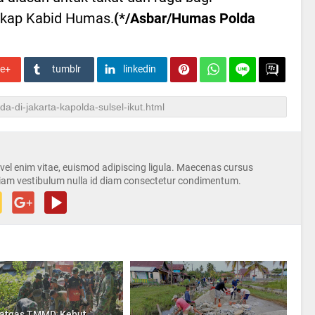
gkap Kabid Humas.
(*/Asbar/Humas Polda
le+
tumblr
linkedin
s vel enim vitae, euismod adipiscing ligula. Maecenas cursus
iam vestibulum nulla id diam consectetur condimentum.
atgas TMMD, Kebut