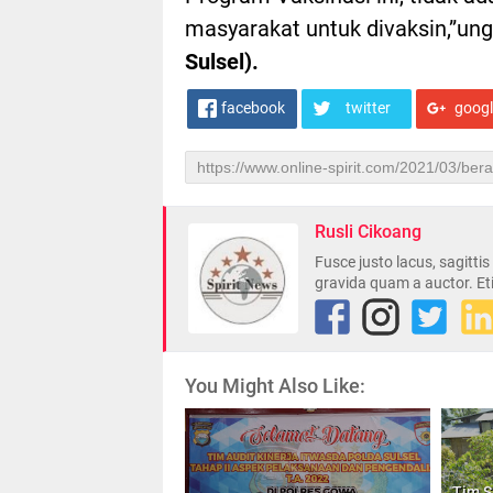
masyarakat untuk divaksin,”un
Sulsel).
facebook
twitter
goog
Rusli Cikoang
Fusce justo lacus, sagitti
gravida quam a auctor. Et
You Might Also Like:
Tim S