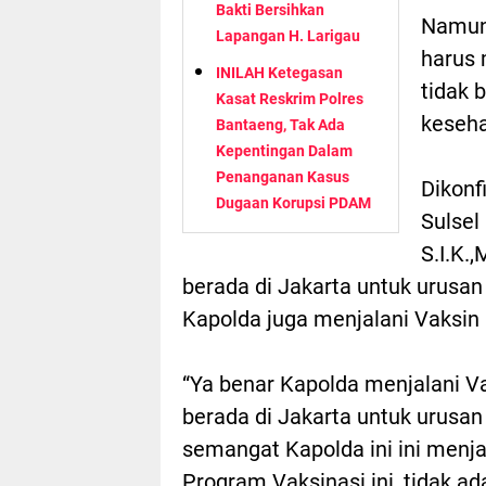
Bakti Bersihkan
Namun
Lapangan H. Larigau
harus 
INILAH Ketegasan
tidak 
Kasat Reskrim Polres
keseha
Bantaeng, Tak Ada
Kepentingan Dalam
Penanganan Kasus
Dikonf
Dugaan Korupsi PDAM
Sulsel
S.I.K.
berada di Jakarta untuk urusan
Kapolda juga menjalani Vaksin 
“Ya benar Kapolda menjalani Vak
berada di Jakarta untuk urusa
semangat Kapolda ini ini menj
Program Vaksinasi ini, tidak ad