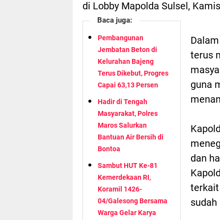
di Lobby Mapolda Sulsel, Kamis
Baca juga:
Pembangunan
Dalam 
Jembatan Beton di
terus 
Kelurahan Bajeng
masyar
Terus Dikebut, Progres
guna 
Capai 63,13 Persen
menang
Hadir di Tengah
Masyarakat, Polres
Maros Salurkan
Kapold
Bantuan Air Bersih di
meneg
Bontoa
dan ha
Sambut HUT Ke-81
Kapold
Kemerdekaan RI,
terkai
Koramil 1426-
sudah 
04/Galesong Bersama
Warga Gelar Karya