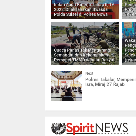
Inilah Audit Kinerja Tahap II, TA
Penge
2022, Dilaksanakan Itwasda
Prog
Polda Sulsel di Polres Gowa
1414/
Wakap
Penga
Cuaca Panas Tak Mengurangi
Peser
Semangat dan Kekompakan
Selek
Personel TMMD dengan Rakyat
(rekp
Next
Polres Takalar, Memperi
Isra, Miraj 27 Rajab