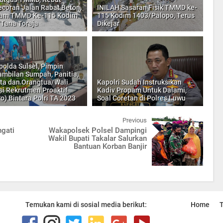
coran Jalan Rabat Beton,
INILAH Sasaran Fisik TMMD ke-
ram TMMD Ke-115 Kodim
115 Kodim 1403/Palopo, Terus
Tana Toraja
Dikejar
olda Sulsel, Pimpin
mbilan Sumpah, Panitia,
ta dan Orangtua/Wali
Kapolri Sudah Instruksikan
si Rekrutmen Proaktif
Kadiv Propam Untuk Dalami,
ro) Bintara Polri TA 2023
Soal Coretan di Polres Luwu
Previous
ngati
Wakapolsek Polsel Dampingi
Wakil Bupati Takalar Salurkan
Bantuan Korban Banjir
Temukan kami di sosial media berikut:
Home