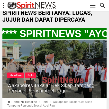
-->
SPIRITNEWS BERITANYA: LUGAS,
JUJUR DAN DAPAT DIPERCAYA
*** SPIRITNEWS "AY
Headline
Polri
Wakapolres Takalar Cek Sikap Tampang
Personel, Seusai Apel Pagi
Home
Headline
Polri
Wakapolres Takalar Cek Sikap
Tampang Personel, Seusai Apel Pagi