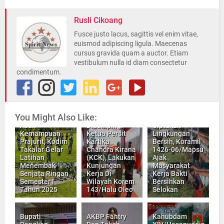
Rusli Cikoang
Fusce justo lacus, sagittis vel enim vitae,
euismod adipiscing ligula. Maecenas
cursus gravida quam a auctor. Etiam
vestibulum nulla id diam consectetur
condimentum.
Pangdam
You Might Also Like:
XIV/Hsn
Asah
Didampingi
Ciptakan
Kemampuan
Ketua Persit
Lingkungan
Prajurit, Kodim
Kartika
Bersih, Koramil
Takalar Gelar
Chandra Kirana
1426-06/Mapsu
Latihan
(KCK), Lakukan
Ajak
Menembak
Kunjungan
Masyarakat
Senjata Ringan
Kerja Di
Kerja Bakti
Semester I
Wilayah Korem
Bersihkan
Tahun 2025
143/Halu Oleo
Selokan
Bupati
AKBP Fantry
Kahubdam