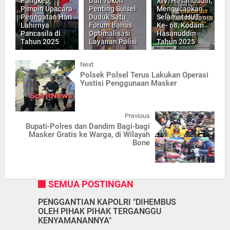
Pangkep,
Dan Tokoh
XIV/Hasanuddin,
Pimpin Upacara
Penting Sulsel
Mengucapkan
Peringatan Hari
Duduk Satu
Selamat HUT
Lahirnya
Forum Bahas
Ke- 68, Kodam
Pancasila di
Optimalisasi
Hasanuddin
Tahun 2025
Layanan Polisi
Tahun 2025
Next
Polsek Polsel Terus Lakukan Operasi
Yustisi Penggunaan Masker
Previous
Bupati-Polres dan Dandim Bagi-bagi
Masker Gratis ke Warga, di Wilayah
Bone
SEMUA POSTINGAN
PENGGANTIAN KAPOLRI "DIHEMBUS
OLEH PIHAK PIHAK TERGANGGU
KENYAMANANNYA"