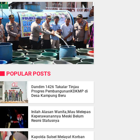
POPULAR POSTS
Dandim 1426 Takalar Tinjau
Progres PembangunanKDKMP di
Desa Kampung Beru
Inilah Alasan Wanita,Mau Melepas
Keperawanannya Meski Belum
Resmi Statusnya
Kapolda Sulsel Melayat Korban