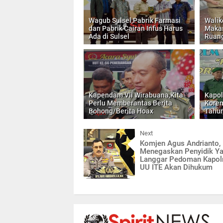
Wagub Sulsel,Pabrik Farmasi
Walik
dan Pabrik Cairan Infus Harus
Makas
Ada di Sulsel
Ruang
Kapendam VII Wirabuana,Kita
Kapol
Perlu Memberantas Berita
Korem
Bohong/Berita Hoax
Tahu
Next
Komjen Agus Andrianto,
Menegaskan Penyidik Y
Langgar Pedoman Kapolr
UU ITE Akan Dihukum