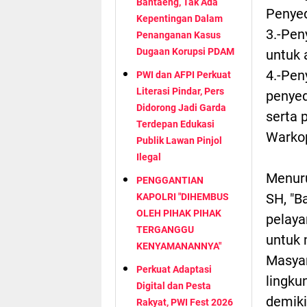
Bantaeng, Tak Ada
Penyed
Kepentingan Dalam
3.-Pen
Penanganan Kasus
Dugaan Korupsi PDAM
untuk 
4.-Pen
PWI dan AFPI Perkuat
Literasi Pindar, Pers
penyed
Didorong Jadi Garda
serta
Terdepan Edukasi
Warkop
Publik Lawan Pinjol
Ilegal
Menur
PENGGANTIAN
SH, "B
KAPOLRI "DIHEMBUS
OLEH PIHAK PIHAK
pelaya
TERGANGGU
untuk
KENYAMANANNYA"
Masyar
Perkuat Adaptasi
lingku
Digital dan Pesta
demiki
Rakyat, PWI Fest 2026