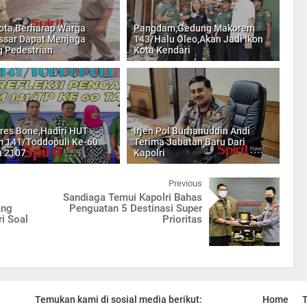
ota,Berharap Warga
Pangdam,Gedung Makorem
sar Dapat Menjaga
143/Halu Oleo,Akan Jadi Ikon
 Pedestrian
Kota Kendari
res Bone,Hadiri HUT
Irjen Pol Burhanuddin Andi
 141/Toddopuli Ke-60
Terima Jabatan Baru Dari
n 2107
Kapolri
Previous
Sandiaga Temui Kapolri Bahas
ang
Penguatan 5 Destinasi Super
i Soal
Prioritas
Temukan kami di sosial media berikut:
Home