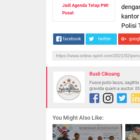
Jadi Agenda Tetap PWI
dengan
Pusat
kantor
Polisi
facebook
twitter
goog
Rusli Cikoang
Fusce justo lacus, sagitti
gravida quam a auctor. Et
You Might Also Like: