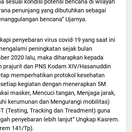
 sesuai kondisi potensi bencana di wilayah
rana penunjang yang dibutuhkan sebagai
enanggulangan bencana” Ujarnya.
kapi penyebaran virus covid-19 yang saat ini
mengalami peningkatan sejak bulan
er 2020 lalu, maka diharapkan kepada
h prajurit dan PNS Kodam XIV/Hasanuddin
etap memperhatikan protokol kesehatan
setiap kegiatan dengan menerapkan 5M
ai masker, Mencuci tangan, Menjaga jarak,
hi kerumunan dan Mengurangi mobilitas)
3T (Testing, Tracking dan Treadment) guna
ah penyebaran lebih lanjut” Ungkap Kasrem.
rem 141/Tp).