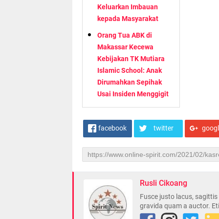
Keluarkan Imbauan
kepada Masyarakat
Orang Tua ABK di
Makassar Kecewa
Kebijakan TK Mutiara
Islamic School: Anak
Dirumahkan Sepihak
Usai Insiden Menggigit
facebook
twitter
goog
Rusli Cikoang
Fusce justo lacus, sagitti
gravida quam a auctor. Et