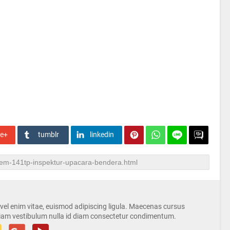
le+
tumblr
linkedin
s vel enim vitae, euismod adipiscing ligula. Maecenas cursus
iam vestibulum nulla id diam consectetur condimentum.