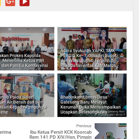
Acara Syukuran YAPKI, SMK
kan Prokes Kapolda
PERGIS Ke- 7, Dihadiri Bupati
l, Menerima Ketua PWI
dan Wakil Bupati Terpilih di
l dan Panitia Komferensi
Pilkada Serentak Kab Maros
imob Polda Sulsel
Bhabinkamtibmas Desa
kan Air Bersih dan Beri
Galesong Baru Melayat
iaan Kepada Pengungsi
Kerumah Duka Menyampaikan
jene
Ucapkan Belasungkawa
Previous
erima
Ibu Ketua Persit KCK Koorcab
Rem 141 PD XIV/Hsn, Pimpin