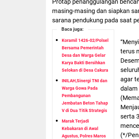
Protap penanggulangan bencana
masing-masing dan siapkan sa
sarana pendukung pada saat p
Baca juga:
Koramil 1426-02/Polsel
“Menyi
Bersama Pemerintah
terus 
Desa dan Warga Gelar
Desemb
Karya Bakti Bersihkan
seluru
Selokan di Desa Cakura
agar t
INILAH,Sinergi TNI dan
dalam 
Warga Gowa Pada
Pembangunan
(Memak
Jembatan Beton Tahap
Menjau
V di Dua Titik Strategis
serta 
Marak Terjadi
menceg
Kebakaran di Awal
(*/Pen
Agustus, Polres Maros