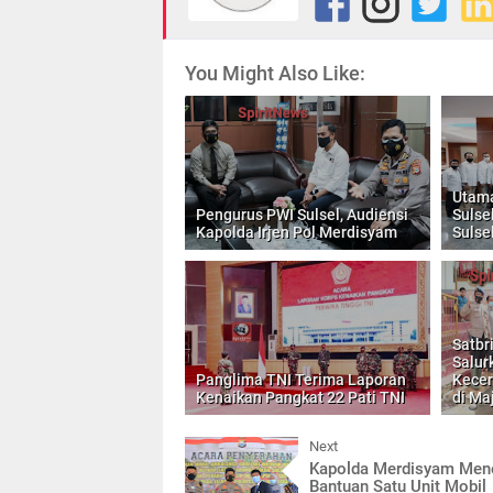
You Might Also Like:
Utama
Pengurus PWI Sulsel, Audiensi
Sulse
Kapolda Irjen Pol Merdisyam
Sulse
Satbr
Salur
Panglima TNI Terima Laporan
Kecer
Kenaikan Pangkat 22 Pati TNI
di Ma
Next
Kapolda Merdisyam Men
Bantuan Satu Unit Mobil