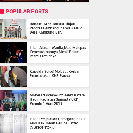
POPULAR POSTS
Dandim 1426 Takalar Tinjau
Progres PembangunanKDKMP di
Desa Kampung Beru
Inilah Alasan Wanita,Mau Melepas
Keperawanannya Meski Belum
Resmi Statusnya
Kapolda Sulsel Melayat Korban
Penembakan KKB Papua
Mabesad Kolenel Inf Henry Batara,
Hadiri Kegiatan Samapta UKP
Periode 1 April 2019
Inilah Penjelasan Pemegang Bukti
Alas Hak Tanah Berupa Letter
C/Girik/Petok D