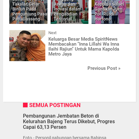
Takalar, Gelar
Jawab dan
Kapolda Sulsel
Binluh Pada
Inovasi dalam
Gantikan Irjen
Pengunjung Pasar
Pengabdian
Pol. Rusdi
Pattallassang
Teritorial
Hartono
Next
Keluarga Besar Media SpiritNews
Membacakan "Inna Lillahi Wa Inna
Ilaihi Rajiun" Untuk Mama Kapolda
Metro Jaya
Previous Post »
SEMUA POSTINGAN
Pembangunan Jembatan Beton di
Kelurahan Bajeng Terus Dikebut, Progres
Capai 63,13 Persen
Foto.- Personil gabungan bersama Babinsa