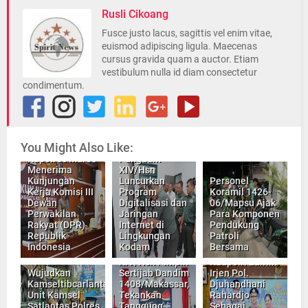
Rusli Cikoang
Fusce justo lacus, sagittis vel enim vitae,
euismod adipiscing ligula. Maecenas
cursus gravida quam a auctor. Etiam
vestibulum nulla id diam consectetur
condimentum.
You Might Also Like:
Kapolres Maros
Pangdam
Menerima
XIV/Hsn
Kunjungan
Luncurkan
Personel
Kerja Komisi III
Program
Koramil 1426-
Dewan
Digitalisasi dan
06/Mapsu Ajak
Perwakilan
Jaringan
Para Komponen
Rakyat (DPR)
Internet di
Pendukung
Republik
Lingkungan
Patroli
Indonesia
Kodam
Bersama
Pangdam
XIV/Hsn Pimpin
Kaapolri Lantik
Wujudkan
Sertijab Dandim
Irjen Pol.
Kamseltibcarlantas,
1408/Makassar,
Djuhandhani
Unit Kamsel
Tekankan
Rahardjo
Satlantas Polres
Tanggung
Sebagai