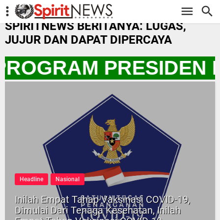
-->
SPIRITNEWS BERITANYA: LUGAS,
JUJUR DAN DAPAT DIPERCAYA
 PROGRAM PRESIDEN 
Headline
Nasional
Inilah Empat Tahap Vaksinasi COVID-19,
Dimulai Dari Tenaga Kesehatan, Inilah