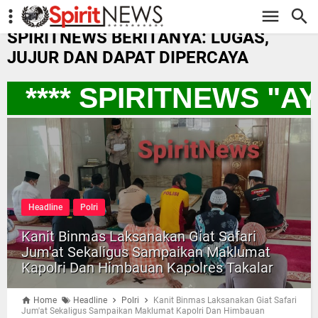
-->
SPIRITNEWS BERITANYA: LUGAS,
JUJUR DAN DAPAT DIPERCAYA
**** SPIRITNEWS "A
Headline
Polri
Kanit Binmas Laksanakan Giat Safari
Jum'at Sekaligus Sampaikan Maklumat
Kapolri Dan Himbauan Kapolres Takalar
Home
Headline
Polri
Kanit Binmas Laksanakan Giat Safari
Jum'at Sekaligus Sampaikan Maklumat Kapolri Dan Himbauan