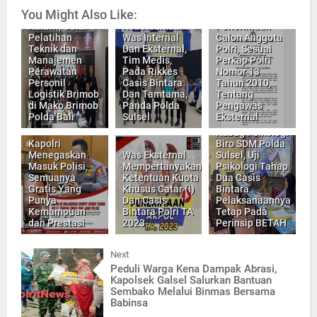
Pusdokkes
Pengawas
You Might Also Like:
Dede Farhan
Polri, Apresiasi
Eksternal Pada
Aulawi, Gelar
Kebersamaan
Penerimaan
Pelatihan
Was Internal
Calon Anggota
Teknik dan
Dan Eksternal,
Polri, Sesuai
Manajemen
Tim Medis,
Perkap Polri
Perawatan
Pada Rikkes
Nomor 13
Personil
Casis Bintara
Tahun 2010,
Logistik Brimob
Dan Tamtama,
Tentang
di Mako Brimob
Panda Polda
Pengawas
Polda Bali
Sulsel
Eksternal
Kabag Psikologi
Kapolri
Biro SDM Polda
Menegaskan
Was Eksternal
Sulsel, Uji
Masuk Polisi,
Mempertanyakan
Psikologi Tahap
Semuanya
Ketentuan Kuota
Dua Casis
Gratis Yang
Khusus Catar (i)
Bintara
Punya
Dan Casis
Pelaksanaannya
Kemampuan
Bintara Polri TA
Tetap Pada
dan Prestasi
2023
Perinsip BETAH
Next
Peduli Warga Kena Dampak Abrasi,
Kapolsek Galsel Salurkan Bantuan
Sembako Melalui Binmas Bersama
Babinsa