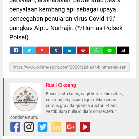
penyalaan kembang api sebagai upaya
pencegahan penularan virus Covid 19,"
pungkas Aiptu Nurhajir. (*/Humas Polsek
Polsel).
Rusli Cikoang
Fusce justo lacus, sagittis vel enim vitae,
euismod adipiscing ligula. Maecenas
cursus gravida quam a auctor. Etiam
vestibulum nulla id diam consectetur
condimentum.
INILAH
Katim Supervisi
Tanggungjawab
Kesehatan
Dan Wewenang