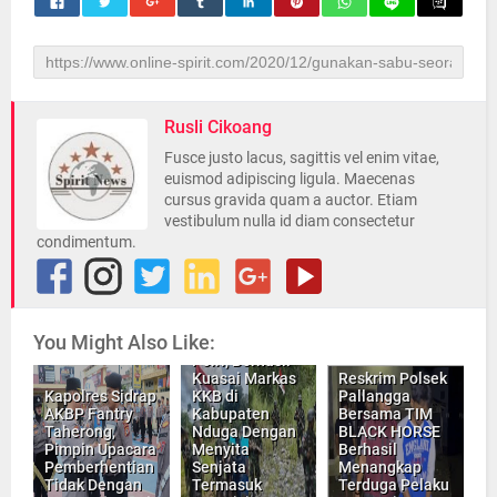
Rusli Cikoang
Fusce justo lacus, sagittis vel enim vitae,
euismod adipiscing ligula. Maecenas
cursus gravida quam a auctor. Etiam
vestibulum nulla id diam consectetur
condimentum.
INILAH,
Pasukan
You Might Also Like:
Gabungan TNI -
Polri, Berhasil
Kuasai Markas
Reskrim Polsek
Kapolres Sidrap
KKB di
Pallangga
AKBP Fantry
Kabupaten
Bersama TIM
Taherong,
Nduga Dengan
BLACK HORSE
Pimpin Upacara
Menyita
Berhasil
Pemberhentian
Senjata
Menangkap
Tidak Dengan
Termasuk
Terduga Pelaku
Dirkrimsus,