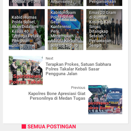
Hormat (PTDH)
Amunisinya
Penganiayaan
Kabid Humas,
Pelaku
Bersama
Pencurian
Kabidpropam
Emas 20 Gram
Kabid Humas
Polda Sulsel,
di Rumah
Polda Sulsel,
Gelar
Kosong Kab
Akan Didalami
Konferensi
Sinjai,
Kasus 40
Pers,
Ditangkap
Terduga Pelaku
Menemukan
Setelah
Penipuan
Ada 41 Korban
Perlawanan
Online
Sobis di Sidrap
Sengit
Next
Terapkan Prokes, Satuan Sabhara
Polres Takalar Kebali Sasar
Pengguna Jalan
Previous
Kapolres Bone Apresiasi Giat
Personilnya di Medan Tugas
SEMUA POSTINGAN