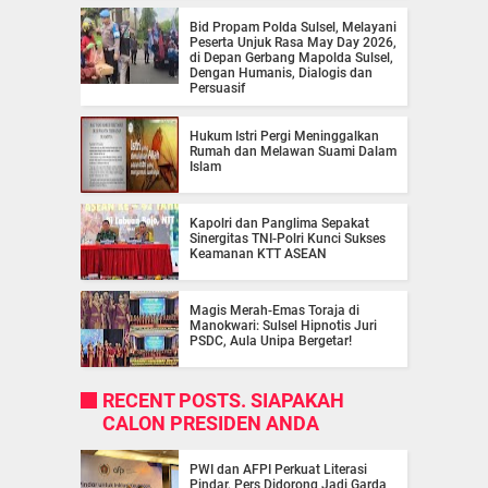
Bid Propam Polda Sulsel, Melayani
Peserta Unjuk Rasa May Day 2026,
di Depan Gerbang Mapolda Sulsel,
Dengan Humanis, Dialogis dan
Persuasif
Hukum Istri Pergi Meninggalkan
Rumah dan Melawan Suami Dalam
Islam
Kapolri dan Panglima Sepakat
Sinergitas TNI-Polri Kunci Sukses
Keamanan KTT ASEAN
Magis Merah-Emas Toraja di
Manokwari: Sulsel Hipnotis Juri
PSDC, Aula Unipa Bergetar!
RECENT POSTS. SIAPAKAH
CALON PRESIDEN ANDA
PWI dan AFPI Perkuat Literasi
Pindar, Pers Didorong Jadi Garda