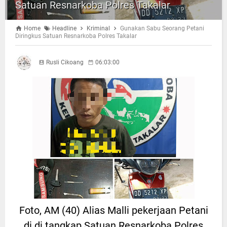
Satuan Resnarkoba Polres Takalar
Home
Headline
Kriminal
Gunakan Sabu Seorang Petani
Diringkus Satuan Resnarkoba Polres Takalar
Rusli Cikoang
06:03:00
Foto, AM (40) Alias Malli pekerjaan Petani
di di tangkap Satuan Resnarkoba Polres