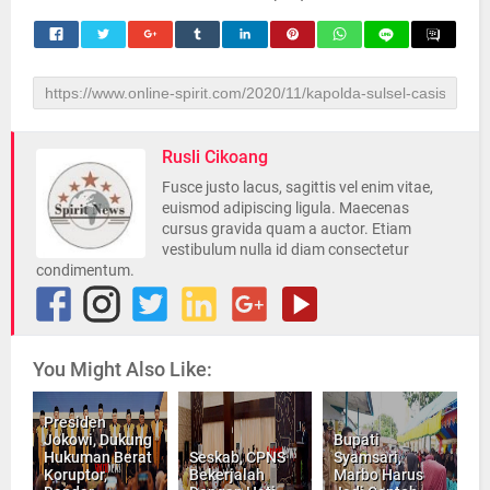
Rusli Cikoang
Fusce justo lacus, sagittis vel enim vitae,
euismod adipiscing ligula. Maecenas
cursus gravida quam a auctor. Etiam
vestibulum nulla id diam consectetur
condimentum.
You Might Also Like:
Presiden
Jokowi, Dukung
Bupati
Hukuman Berat
Seskab, CPNS
Syamsari,
Koruptor,
Bekerjalah
Marbo Harus