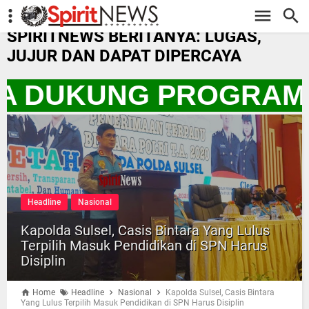
-->
SPIRITNEWS BERITANYA: LUGAS,
JUJUR DAN DAPAT DIPERCAYA
TA DUKUNG PROGRAM 
Headline
Nasional
Kapolda Sulsel, Casis Bintara Yang Lulus
Terpilih Masuk Pendidikan di SPN Harus
Disiplin
Home
Headline
Nasional
Kapolda Sulsel, Casis Bintara
Yang Lulus Terpilih Masuk Pendidikan di SPN Harus Disiplin