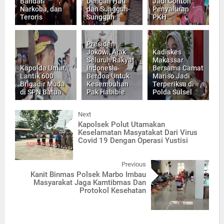
Bandar
Dengan Hati
Jadi Contoh
Narkoba, dan
dan Sungguh-
Penyaluran
Teroris
Sungguh
PKH
Presiden
Jokowi, Ajak
Kadiskes
Seluruh Rakyat
Makassar
Kapolda Umar,
Indonesia
Bersama Camat
Lantik 600
Berdoa Untuk
Mariso Jadi
Brigadir Muda
Kesembuhan
Terperiksa di
di SPN Batua
Pak Habibie
Polda Sulsel
Next
Kapolsek Polut Utamakan
Keselamatan Masyatakat Dari Virus
Covid 19 Dengan Operasi Yustisi
Previous
Kanit Binmas Polsek Marbo Imbau
Masyarakat Jaga Kamtibmas Dan
Protokol Kesehatan