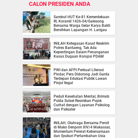
CALON PRESIDEN ANDA
Sambut HUT Ke-81 Kemerdekaan
RI, Koramil 1426-04/Galesong
Bersama Warga Gelar Karya Bakti
Bersihkan Lapangan H. Larigau
INILAH Ketegasan Kasat Reskrim
Polres Bantaeng, Tak Ada
Kepentingan Dalam Penanganan
Kasus Dugaan Korupsi PDAM
PWI dan AFPI Perkuat Literasi
Pindar, Pers Didorong Jadi Garda
Terdepan Edukasi Publik Lawan
Pinjol Ilegal
Peduli Kesehatan Mental, Brimob
Polda Sulsel Resmikan Pojok
Curhat dengan Layanan Psikolog
dan Psikiater
INILAH, Olahraga Bersama Persit
di Mako Denpom XIV/4 Makassar,
Momentum Pererat Kebersamaan
dan Syukuri Pertambahan Usia