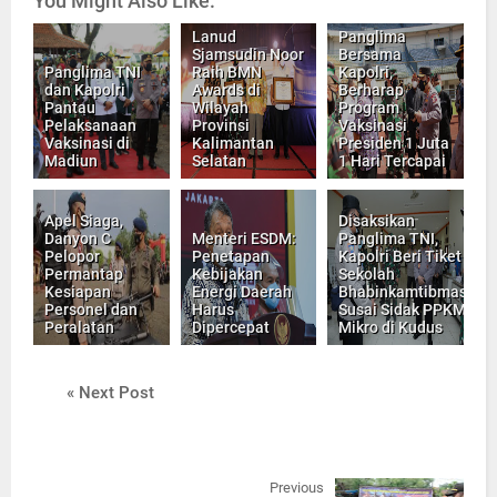
You Might Also Like:
Lanud
Panglima
Sjamsudin Noor
Bersama
Panglima TNI
Raih BMN
Kapolri,
dan Kapolri
Awards di
Berharap
Pantau
Wilayah
Program
Pelaksanaan
Provinsi
Vaksinasi
Vaksinasi di
Kalimantan
Presiden 1 Juta
Madiun
Selatan
1 Hari Tercapai
Apel Siaga,
Disaksikan
Danyon C
Menteri ESDM:
Panglima TNI,
Pelopor
Penetapan
Kapolri Beri Tiket
Permantap
Kebijakan
Sekolah
Kesiapan
Energi Daerah
Bhabinkamtibmas
Personel dan
Harus
Susai Sidak PPKM
Peralatan
Dipercepat
Mikro di Kudus
« Next Post
Previous