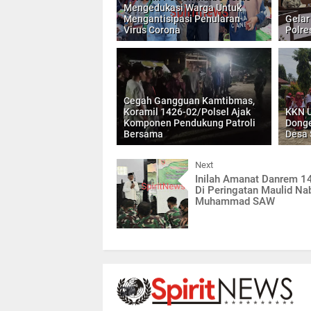
Mengedukasi Warga Untuk
Mengantisipasi Penularan
Gelar
Virus Corona
Polre
Cegah Gangguan Kamtibmas,
Koramil 1426-02/Polsel Ajak
KKN U
Komponen Pendukung Patroli
Donge
Bersama
Desa 
Next
Inilah Amanat Danrem 1
Di Peringatan Maulid Na
Muhammad SAW