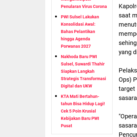
Kapolr
Penularan Virus Corona
saat m
PWI Sulsel Lakukan
menutu
Konsolidasi Awal:
Bahas Pelantikan
memper
hingga Agenda
sehing
Porwanas 2027
yang d
Nakhoda Baru PWI
Sulsel, Suwardi Thahir
Pelaks
Siapkan Langkah
Ops) P
Strategis Transformasi
Digital dan UKW
target
KTA Mati Bertahun-
sasara
tahun Bisa Hidup Lagi!
Cek 5 Poin Krusial
"Opera
Kebijakan Baru PWI
sasara
Pusat
Pencur