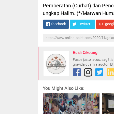
Pemberatan (Curhat) dan Penc
ungkap Halim. (*/Marwan Humas
facebook
twitter
goog
Rusli Cikoang
Fusce justo lacus, sagitti
gravida quam a auctor. Et
You Might Also Like:
Personil Polsek Marbo Terus