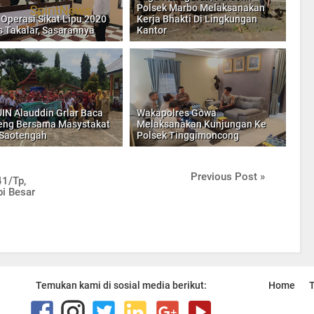
Polsek Marbo Melaksanakan
 Operasi Sikat Lipu 2020
Kerja Bhakti Di Lingkungan
s Takalar, Sasarannya
Kantor
IN Alauddin Grlar Baca
Wakapolres Gowa
ng Bersama Masystakat
Melaksanakan Kunjungan Ke
Saotengah
Polsek Tinggimoncong
Previous Post »
41/Tp,
bi Besar
Temukan kami di sosial media berikut:
Home