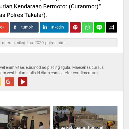
urian Kendaraan Bermotor (Curanmor),"
 Polres Takalar).
le+
tumblr
linkedin
s vel enim vitae, euismod adipiscing ligula. Maecenas cursus
iam vestibulum nulla id diam consectetur condimentum.
Jaga Kebugaran, Personil