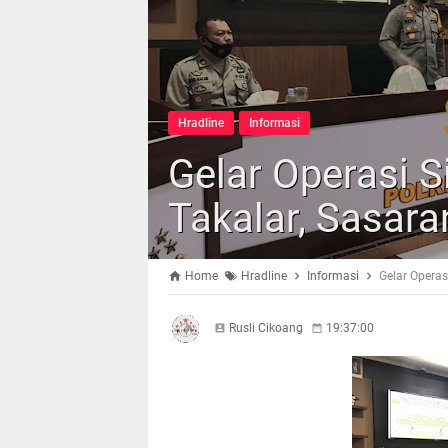
Hradline
Informasi
Gelar Operasi S
Takalar, Sasar
Home
Hradline
Informasi
Gelar Operas
Rusli Cikoang
19:37:00