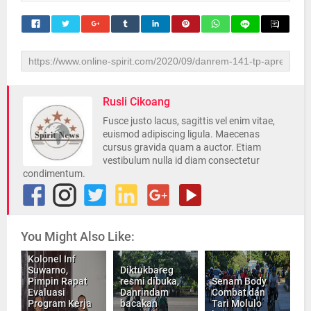
Rusli Cikoang
Fusce justo lacus, sagittis vel enim vitae,
euismod adipiscing ligula. Maecenas
cursus gravida quam a auctor. Etiam
vestibulum nulla id diam consectetur
condimentum.
You Might Also Like:
Kolonel Inf
Suwarno,
Diktukbareg
Pimpin Rapat
resmi dibuka,
Senam Body
Evaluasi
Danrindam
Combat dan
Program Kerja
bacakan
Tari Molulo